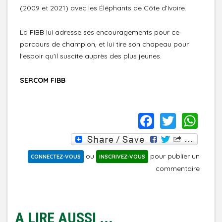
(2009 et 2021) avec les Éléphants de Côte d’Ivoire.
La FIBB lui adresse ses encouragements pour ce
parcours de champion, et lui tire son chapeau pour
l'espoir qu'il suscite auprès des plus jeunes.
SERCOM FIBB
FACEBO
TWIT
WH
ou
pour publier un
CONNECTEZ-VOUS
INSCRIVEZ-VOUS
commentaire
A LIRE AUSSI ...