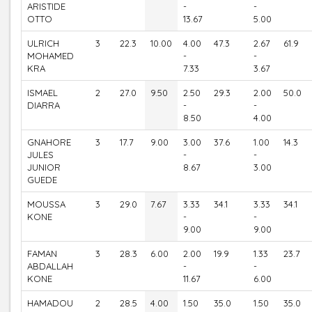
ARISTIDE
-
-
OTTO
13.67
5.00
ULRICH
3
22.3
10.00
4.00
47.3
2.67
61.9
MOHAMED
-
-
KRA
7.33
3.67
ISMAEL
2
27.0
9.50
2.50
29.3
2.00
50.0
DIARRA
-
-
8.50
4.00
GNAHORE
3
17.7
9.00
3.00
37.6
1.00
14.3
JULES
-
-
JUNIOR
8.67
3.00
GUEDE
MOUSSA
3
29.0
7.67
3.33
34.1
3.33
34.1
KONE
-
-
9.00
9.00
FAMAN
3
28.3
6.00
2.00
19.9
1.33
23.7
ABDALLAH
-
-
KONE
11.67
6.00
HAMADOU
2
28.5
4.00
1.50
35.0
1.50
35.0