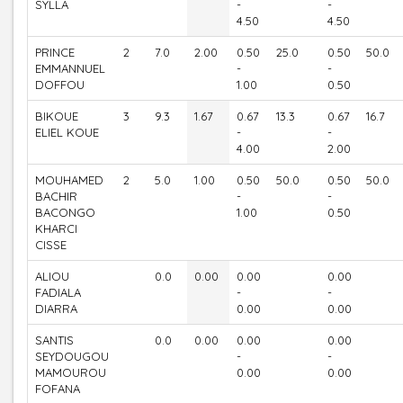
SYLLA
-
-
4.50
4.50
PRINCE
2
7.0
2.00
0.50
25.0
0.50
50.0
EMMANNUEL
-
-
DOFFOU
1.00
0.50
BIKOUE
3
9.3
1.67
0.67
13.3
0.67
16.7
ELIEL KOUE
-
-
4.00
2.00
MOUHAMED
2
5.0
1.00
0.50
50.0
0.50
50.0
BACHIR
-
-
BACONGO
1.00
0.50
KHARCI
CISSE
ALIOU
0.0
0.00
0.00
0.00
FADIALA
-
-
DIARRA
0.00
0.00
SANTIS
0.0
0.00
0.00
0.00
SEYDOUGOU
-
-
MAMOUROU
0.00
0.00
FOFANA