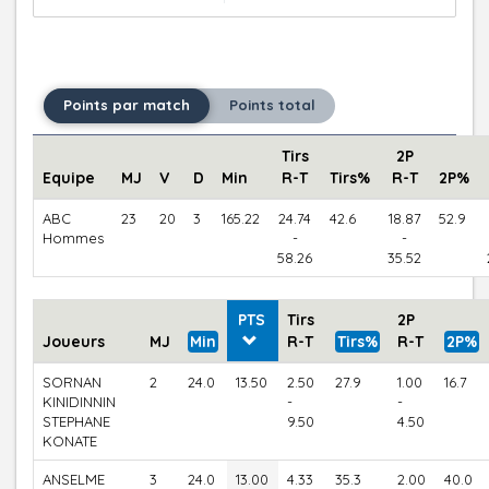
Points par match
Points total
Tirs
2P
Equipe
MJ
V
D
Min
R-T
Tirs%
R-T
2P%
ABC
23
20
3
165.22
24.74
42.6
18.87
52.9
Hommes
-
-
58.26
35.52
PTS
Tirs
2P
Joueurs
MJ
Min
R-T
Tirs%
R-T
2P%
SORNAN
2
24.0
13.50
2.50
27.9
1.00
16.7
KINIDINNIN
-
-
STEPHANE
9.50
4.50
KONATE
ANSELME
3
24.0
13.00
4.33
35.3
2.00
40.0