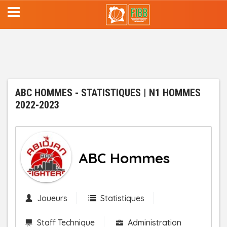
Aller
au
contenu
principal
ABC HOMMES - STATISTIQUES | N1 HOMMES
2022-2023
ABC Hommes
Joueurs
Statistiques
Staff Technique
Administration