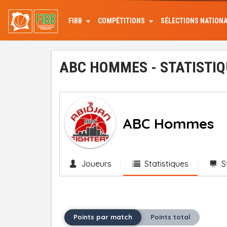
Aller
au
FIBB
COMPÉTITIONS
SÉLECTIONS NATION
contenu
principal
ABC HOMMES - STATISTIQ
ABC Hommes
Joueurs
Statistiques
S
Points par match
Points total