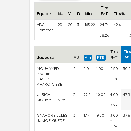
Tirs
Equipe
MJ
V
D
Min
R-T
Tirs%
ABC
23
20
3
165.22
24.74
42.6
Hommes
-
58.26
Tirs
Tir
Joueurs
MJ
Min
PTS
R-T
MOUHAMED
2
5.0
1.00
0.50
50.0
BACHIR
-
BACONGO
1.00
KHARCI CISSE
ULRICH
3
22.3
10.00
4.00
47.3
MOHAMED KRA
-
7.33
GNAHORE JULES
3
17.7
9.00
3.00
37.6
JUNIOR GUEDE
-
8.67