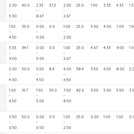
2.00
40.0
2.33
37.2
2.00
25.0
1.00
3.33
4.33
1.3
-
-
-
5.00
8.67
2.67
1.50
35.0
0.00
0.0
1.00
25.0
3.00
4.00
7.00
1.
-
-
-
4.50
0.00
2.00
3.33
34.1
0.00
0.0
1.00
25.0
4.67
4.33
9.00
1.
-
-
-
9.00
0.00
2.67
2.00
50.0
0.50
8.4
4.00
58.4
3.50
4.50
8.00
2.
-
-
-
4.00
4.50
6.50
1.00
16.7
1.50
30.0
7.00
82.6
0.50
5.00
5.50
3.
-
-
-
4.50
5.00
8.50
0.50
50.0
0.00
0.0
1.00
25.0
0.00
1.00
1.00
0.
-
-
-
0.50
0.50
2.00