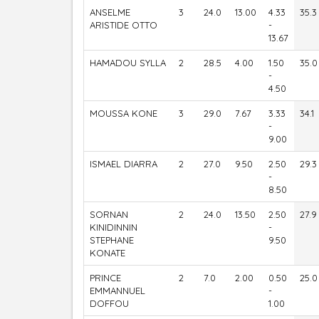
ANSELME
3
24.0
13.00
4.33
35.3
ARISTIDE OTTO
-
13.67
HAMADOU SYLLA
2
28.5
4.00
1.50
35.0
-
4.50
MOUSSA KONE
3
29.0
7.67
3.33
34.1
-
9.00
ISMAEL DIARRA
2
27.0
9.50
2.50
29.3
-
8.50
SORNAN
2
24.0
13.50
2.50
27.9
KINIDINNIN
-
STEPHANE
9.50
KONATE
PRINCE
2
7.0
2.00
0.50
25.0
EMMANNUEL
-
DOFFOU
1.00