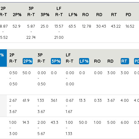
2P
3P
LF
R-T
2P%
R-T
3P%
R-T
LF%
RO
RD
RT
PD
18.87
52.9
5.87
25.0
13.57
63.5
12.78
30.43
43.22
16.52
-
-
-
35.52
22.74
21.00
s%
2P
3P
LF
R-T
2P%
R-T
3P%
R-T
LF%
RO
RD
RT
P
0.50
50.0
0.00
0.0
0.00
0.0
0.00
3.00
3.00
0.
-
-
-
0.50
0.50
0.00
2.67
61.9
1.33
36.1
0.67
13.3
0.33
3.67
4.00
4.
-
-
-
3.67
3.67
1.67
1.00
14.3
2.00
43.3
1.00
50.0
1.00
5.00
6.00
0.
-
-
-
3.00
5.67
1.33