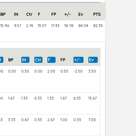
BP
IN
Ctr
F
FP
+/-
Ev
PTS
15.96
9.57
2.74
15.57
17.43
18.78
84.04
82.35
D
BP
IN
Ctr
F
FP
+/-
Ev
00
0.50
0.50
0.00
2.00
0.50
-2.50
3.50
00
1.67
1.33
0.33
1.33
1.67
6.33
13.67
33
3.33
0.67
0.33
2.67
1.00
0.33
7.00