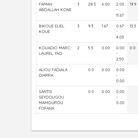
FAMAN
3
28.3
6.00
2.00
19.9
ABDALLAH KONE
-
11.67
BIKOUE ELIEL
3
9.3
1.67
0.67
13.3
KOUE
-
4.00
KOUADIO MARC-
2
5.5
0.00
0.00
0.0
LAUREL YAO
-
2.50
ALIOU FADIALA
0.0
0.00
0.00
DIARRA
-
0.00
SANTIS
0.0
0.00
0.00
SEYDOUGOU
-
MAMOUROU
0.00
FOFANA