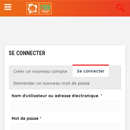
Aller
au
contenu
principal
SE CONNECTER
ONGLETS
Se connecter
(onglet
Créer un nouveau compte
actif)
PRINCIPAUX
Demander un nouveau mot de passe
Nom d'utilisateur ou adresse électronique.
*
Mot de passe
*