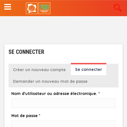
Aller
au
contenu
principal
SE CONNECTER
ONGLETS
Se connecter
(onglet
Créer un nouveau compte
actif)
PRINCIPAUX
Demander un nouveau mot de passe
Nom d'utilisateur ou adresse électronique.
*
Mot de passe
*