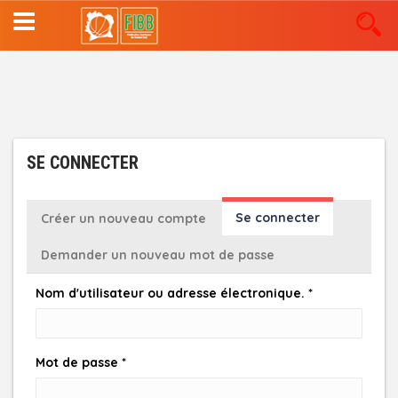
Aller
au
contenu
principal
SE CONNECTER
ONGLETS
Se connecter
(onglet
Créer un nouveau compte
actif)
PRINCIPAUX
Demander un nouveau mot de passe
Nom d'utilisateur ou adresse électronique.
*
Mot de passe
*