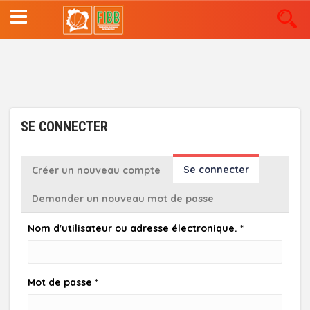
Aller
au
contenu
principal
SE CONNECTER
ONGLETS
Se connecter
(onglet
Créer un nouveau compte
actif)
PRINCIPAUX
Demander un nouveau mot de passe
Nom d'utilisateur ou adresse électronique.
*
Mot de passe
*