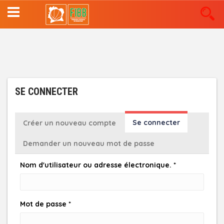
Aller
au
contenu
principal
SE CONNECTER
ONGLETS
Se connecter
(onglet
Créer un nouveau compte
actif)
PRINCIPAUX
Demander un nouveau mot de passe
Nom d'utilisateur ou adresse électronique.
*
Mot de passe
*