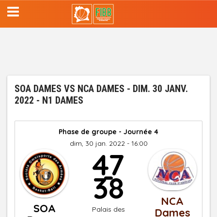
Aller
au
contenu
principal
SOA DAMES VS NCA DAMES - DIM. 30 JANV.
2022 - N1 DAMES
Phase de groupe - Journée 4
dim, 30 jan. 2022 - 16:00
47
-
38
NCA
SOA
Palais des
Dames