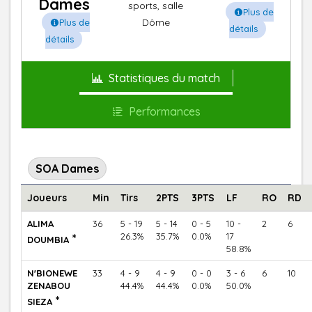
Dames
sports, salle
Plus de
Dôme
Plus de
détails
détails
Statistiques du match
Performances
SOA Dames
Joueurs
Min
Tirs
2PTS
3PTS
LF
RO
RD
ALIMA
36
5 - 19
5 - 14
0 - 5
10 -
2
6
*
26.3%
35.7%
0.0%
17
DOUMBIA
58.8%
N'BIONEWE
33
4 - 9
4 - 9
0 - 0
3 - 6
6
10
ZENABOU
44.4%
44.4%
0.0%
50.0%
*
SIEZA