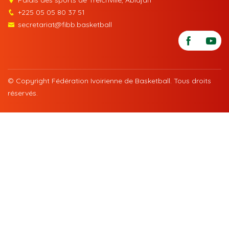
+225 05 05 80 37 51
secretariat@fibb.basketball
© Copyright Fédération Ivoirienne de Basketball. Tous droits
réservés.