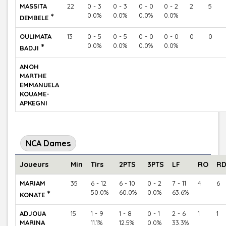
MASSITA
22
0 - 3
0 - 3
0 - 0
0 - 2
2
5
*
0.0%
0.0%
0.0%
0.0%
DEMBELE
OULIMATA
13
0 - 5
0 - 5
0 - 0
0 - 0
0
0
*
0.0%
0.0%
0.0%
0.0%
BADJI
ANOH
MARTHE
EMMANUELA
KOUAME-
APKEGNI
NCA Dames
Joueurs
Min
Tirs
2PTS
3PTS
LF
RO
R
MARIAM
35
6 - 12
6 - 10
0 - 2
7 - 11
4
6
*
50.0%
60.0%
0.0%
63.6%
KONATE
ADJOUA
15
1 - 9
1 - 8
0 - 1
2 - 6
1
1
MARINA
11.1%
12.5%
0.0%
33.3%