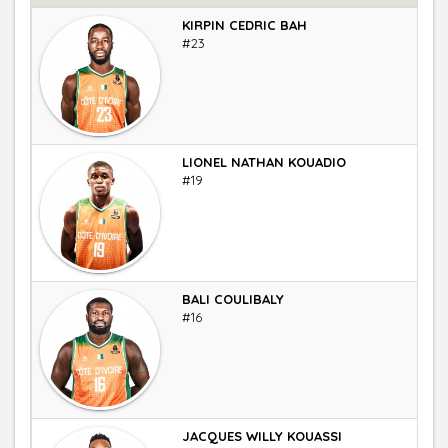
KIRPIN CEDRIC BAH
Ailie
#23
LIONEL NATHAN KOUADIO
Ailie
#19
BALI COULIBALY
Pivo
#16
JACQUES WILLY KOUASSI
Pivo