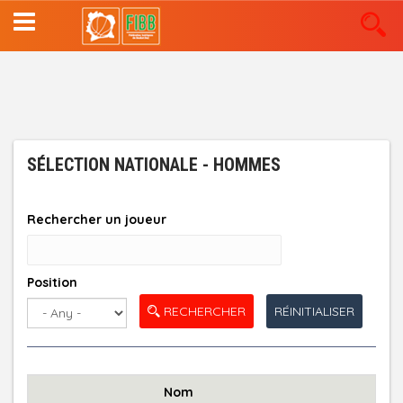
Aller
au
contenu
principal
SÉLECTION NATIONALE - HOMMES
Rechercher un joueur
Position
RECHERCHER
RÉINITIALISER
Nom
Posi