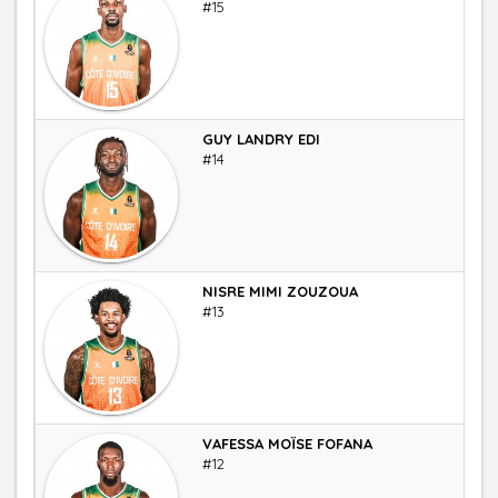
#15
GUY LANDRY EDI
Ailie
#14
NISRE MIMI ZOUZOUA
Arri
#13
VAFESSA MOÏSE FOFANA
Ailie
#12