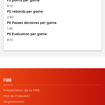
PS points per game:
8.10
PS rebonds per game:
2.90
PS Passes decisives per game:
1.60
PS Evaluation per game:
8.10
FIBB
Présentation de la FIBB
Mot du Président
Organisation