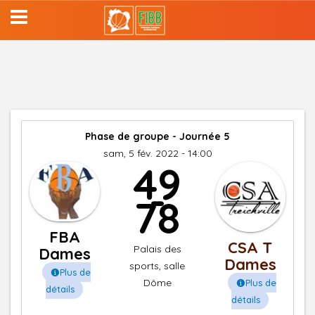
Aller
au
contenu
principal
Phase de groupe - Journée 5
sam, 5 fév. 2022 - 14:00
49
-
78
FBA
CSA T
Palais des
Dames
Dames
sports, salle
Plus de
Dôme
Plus de
détails
détails