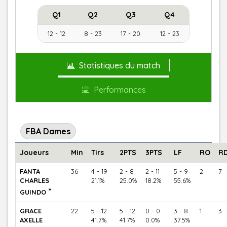
Q1
Q2
Q3
Q4
12 - 12
8 - 23
17 - 20
12 - 23
Statistiques du match
Performances
FBA Dames
Joueurs
Min
Tirs
2PTS
3PTS
LF
RO
R
FANTA
36
4 - 19
2 - 8
2 - 11
5 - 9
2
7
CHARLES
21.1%
25.0%
18.2%
55.6%
*
GUINDO
GRACE
22
5 - 12
5 - 12
0 - 0
3 - 8
1
3
AXELLE
41.7%
41.7%
0.0%
37.5%