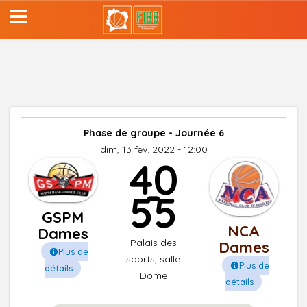
Aller
au
contenu
principal
Phase de groupe - Journée 6
dim, 13 fév. 2022 - 12:00
40
-
55
GSPM
NCA
Dames
Palais des
Dames
Plus de
sports, salle
Plus de
détails
Dôme
détails