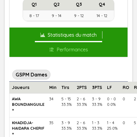
Q1
Q2
Q3
Q4
8 - 17
9 - 14
9 - 12
14 - 12
Statistiques du match
Performances
GSPM Dames
Joueurs
Min
Tirs
2PTS
3PTS
LF
RO
R
AWA
34
5 - 15
2 - 6
3 - 9
0 - 0
0
2
BOUNDIANGUILE
33.3%
33.3%
33.3%
0.0%
*
KHADIDJA-
35
3 - 9
2 - 6
1 - 3
1 - 4
0
5
HAIDARA CHERIF
33.3%
33.3%
33.3%
25.0%
*