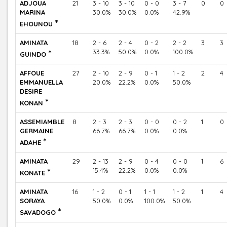
ADJOUA
21
3 - 10
3 - 10
0 - 0
3 - 7
0
0
MARINA
30.0%
30.0%
0.0%
42.9%
*
EHOUNOU
AMINATA
18
2 - 6
2 - 4
0 - 2
2 - 2
3
3
*
33.3%
50.0%
0.0%
100.0%
GUINDO
AFFOUE
27
2 - 10
2 - 9
0 - 1
1 - 2
2
4
EMMANUELLA
20.0%
22.2%
0.0%
50.0%
DESIRE
*
KONAN
ASSEMIAMBLE
8
2 - 3
2 - 3
0 - 0
0 - 2
1
0
GERMAINE
66.7%
66.7%
0.0%
0.0%
*
ADAHE
AMINATA
29
2 - 13
2 - 9
0 - 4
0 - 0
1
6
*
15.4%
22.2%
0.0%
0.0%
KONATE
AMINATA
16
1 - 2
0 - 1
1 - 1
1 - 2
1
4
SORAYA
50.0%
0.0%
100.0%
50.0%
*
SAVADOGO