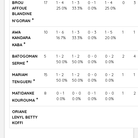
BROU
17
1 - 4
1 - 3
0 - 1
1 - 4
0
3
AFFOUE
25.0%
33.3%
0.0%
25.0%
BLANDINE
*
N'GORAN
AWA
10
1 - 6
1 - 3
0 - 3
1 - 5
1
1
KANDARA
16.7%
33.3%
0.0%
20.0%
*
KABA
BATOGOMAN
5
1 - 2
1 - 2
0 - 0
0 - 2
2
4
*
50.0%
50.0%
0.0%
0.0%
SERME
MARIAM
15
1 - 2
1 - 2
0 - 0
0 - 2
1
1
*
50.0%
50.0%
0.0%
0.0%
TENGUERI
MATIDANKE
8
0 - 1
0 - 0
0 - 1
0 - 0
1
2
*
0.0%
0.0%
0.0%
0.0%
KOUROUMA
ORIANE
LENYL BETTY
KOFFI