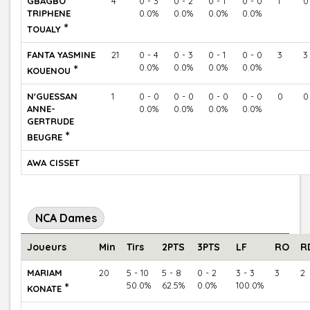
GBAGBO
4
0 - 3
0 - 2
0 - 1
0 - 0
1
0
TRIPHENE
0.0%
0.0%
0.0%
0.0%
*
TOUALY
FANTA YASMINE
21
0 - 4
0 - 3
0 - 1
0 - 0
3
3
*
0.0%
0.0%
0.0%
0.0%
KOUENOU
N'GUESSAN
1
0 - 0
0 - 0
0 - 0
0 - 0
0
0
ANNE-
0.0%
0.0%
0.0%
0.0%
GERTRUDE
*
BEUGRE
AWA CISSET
NCA Dames
Joueurs
Min
Tirs
2PTS
3PTS
LF
RO
R
MARIAM
20
5 - 10
5 - 8
0 - 2
3 - 3
3
2
*
50.0%
62.5%
0.0%
100.0%
KONATE