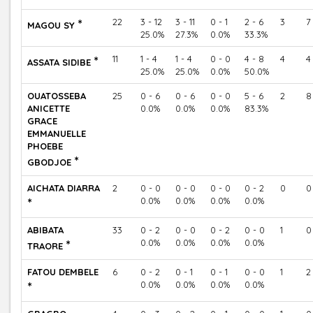
*
22
3 - 12
3 - 11
0 - 1
2 - 6
3
7
MAGOU SY
25.0%
27.3%
0.0%
33.3%
*
11
1 - 4
1 - 4
0 - 0
4 - 8
4
4
ASSATA SIDIBE
25.0%
25.0%
0.0%
50.0%
OUATOSSEBA
25
0 - 6
0 - 6
0 - 0
5 - 6
2
8
ANICETTE
0.0%
0.0%
0.0%
83.3%
GRACE
EMMANUELLE
PHOEBE
*
GBODJOE
AICHATA DIARRA
2
0 - 0
0 - 0
0 - 0
0 - 2
0
0
*
0.0%
0.0%
0.0%
0.0%
ABIBATA
33
0 - 2
0 - 0
0 - 2
0 - 0
1
0
*
0.0%
0.0%
0.0%
0.0%
TRAORE
FATOU DEMBELE
6
0 - 2
0 - 1
0 - 1
0 - 0
1
2
*
0.0%
0.0%
0.0%
0.0%