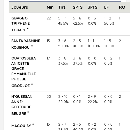
Joueurs
Min
Tirs
2PTS
3PTS
LF
RO
GBAGBO
22
5 - 11
5 - 8
0 - 3
1 - 2
1
TRIPHENE
45.5%
62.5%
0.0%
50.0%
*
TOUALY
FANTA YASMINE
15
3 - 6
2 - 5
1 - 1
1 - 5
2
*
50.0%
40.0%
100.0%
20.0%
KOUENOU
OUATOSSEBA
17
3 - 8
3 - 8
0 - 0
0 - 2
1
ANICETTE
37.5%
37.5%
0.0%
0.0%
GRACE
EMMANUELLE
PHOEBE
*
GBODJOE
N'GUESSAN
30
2 - 10
0 - 1
2 - 9
0 - 0
2
ANNE-
20.0%
0.0%
22.2%
0.0%
GERTRUDE
*
BEUGRE
*
15
2 - 7
2 - 5
0 - 2
0 - 0
1
MAGOU SY
28.6%
40.0%
0.0%
0.0%