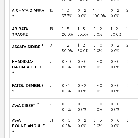
AICHATA DIARRA
16
1 - 3
0 - 2
1 - 1
0 - 2
2
*
33.3%
0.0%
100.0%
0.0%
ABIBATA
19
1 - 5
1 - 3
0 - 2
1 - 2
1
TRAORE
20.0%
33.3%
0.0%
50.0%
*
9
1 - 2
1 - 2
0 - 0
0 - 2
2
ASSATA SIDIBE
50.0%
50.0%
0.0%
0.0%
KHADIDJA-
7
0 - 0
0 - 0
0 - 0
0 - 0
0
HAIDARA CHERIF
0.0%
0.0%
0.0%
0.0%
*
FATOU DEMBELE
7
0 - 2
0 - 2
0 - 0
0 - 0
0
*
0.0%
0.0%
0.0%
0.0%
*
7
0 - 1
0 - 1
0 - 0
0 - 0
0
AWA CISSET
0.0%
0.0%
0.0%
0.0%
AWA
31
0 - 5
0 - 2
0 - 3
0 - 0
0
BOUNDIANGUILE
0.0%
0.0%
0.0%
0.0%
*