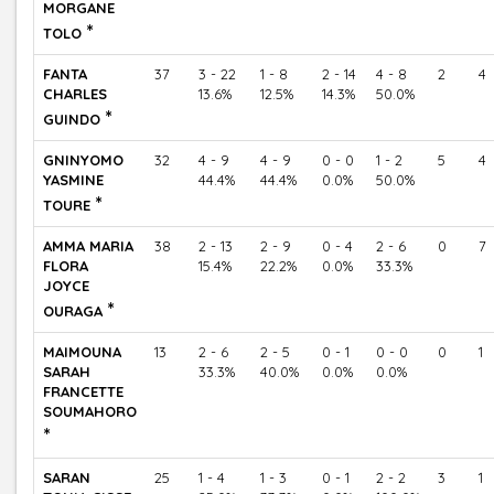
MORGANE
*
TOLO
FANTA
37
3 - 22
1 - 8
2 - 14
4 - 8
2
4
CHARLES
13.6%
12.5%
14.3%
50.0%
*
GUINDO
GNINYOMO
32
4 - 9
4 - 9
0 - 0
1 - 2
5
4
YASMINE
44.4%
44.4%
0.0%
50.0%
*
TOURE
AMMA MARIA
38
2 - 13
2 - 9
0 - 4
2 - 6
0
7
FLORA
15.4%
22.2%
0.0%
33.3%
JOYCE
*
OURAGA
MAIMOUNA
13
2 - 6
2 - 5
0 - 1
0 - 0
0
1
SARAH
33.3%
40.0%
0.0%
0.0%
FRANCETTE
SOUMAHORO
*
SARAN
25
1 - 4
1 - 3
0 - 1
2 - 2
3
1