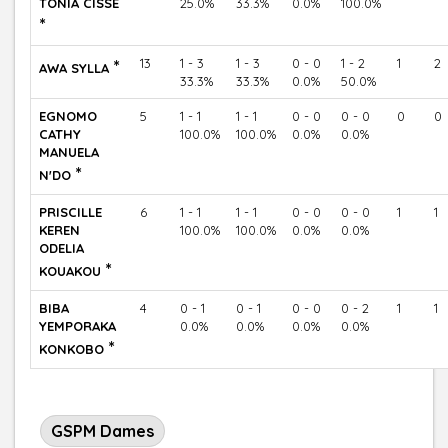
TONIA CISSE
25.0%
33.3%
0.0%
100.0%
*
*
13
1 - 3
1 - 3
0 - 0
1 - 2
1
2
AWA SYLLA
33.3%
33.3%
0.0%
50.0%
EGNOMO
5
1 - 1
1 - 1
0 - 0
0 - 0
0
0
CATHY
100.0%
100.0%
0.0%
0.0%
MANUELA
*
N'DO
PRISCILLE
6
1 - 1
1 - 1
0 - 0
0 - 0
1
1
KEREN
100.0%
100.0%
0.0%
0.0%
ODELIA
*
KOUAKOU
BIBA
4
0 - 1
0 - 1
0 - 0
0 - 2
1
1
YEMPORAKA
0.0%
0.0%
0.0%
0.0%
*
KONKOBO
GSPM Dames