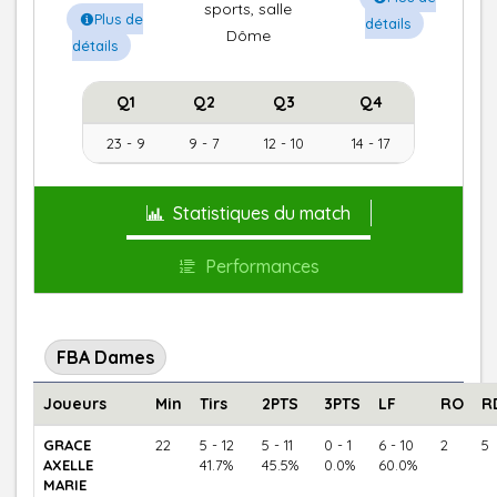
sports, salle
Plus de
détails
Dôme
détails
Q1
Q2
Q3
Q4
23 - 9
9 - 7
12 - 10
14 - 17
Statistiques du match
Performances
FBA Dames
Joueurs
Min
Tirs
2PTS
3PTS
LF
RO
R
GRACE
22
5 - 12
5 - 11
0 - 1
6 - 10
2
5
AXELLE
41.7%
45.5%
0.0%
60.0%
MARIE