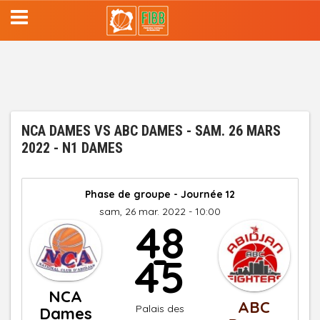
Aller
au
contenu
principal
NCA DAMES VS ABC DAMES - SAM. 26 MARS
2022 - N1 DAMES
Phase de groupe - Journée 12
sam, 26 mar. 2022 - 10:00
48
-
45
NCA
ABC
Palais des
Dames