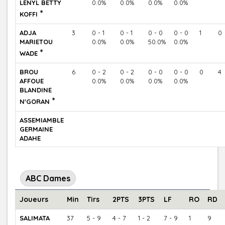
LENYL BETTY
0.0%
0.0%
0.0%
0.0%
*
KOFFI
ADJA
3
0 - 1
0 - 1
0 - 0
0 - 0
1
0
MARIETOU
0.0%
0.0%
50.0%
0.0%
*
WADE
BROU
6
0 - 2
0 - 2
0 - 0
0 - 0
0
4
AFFOUE
0.0%
0.0%
0.0%
0.0%
BLANDINE
*
N'GORAN
ASSEMIAMBLE
GERMAINE
ADAHE
ABC Dames
Joueurs
Min
Tirs
2PTS
3PTS
LF
RO
RD
SALIMATA
37
5 - 9
4 - 7
1 - 2
7 - 9
1
9