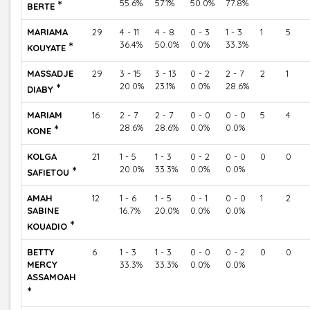
*
55.6%
57.1%
50.0%
77.8%
BERTE
MARIAMA
29
4 - 11
4 - 8
0 - 3
1 - 3
1
5
*
36.4%
50.0%
0.0%
33.3%
KOUYATE
MASSADJE
29
3 - 15
3 - 13
0 - 2
2 - 7
2
1
*
20.0%
23.1%
0.0%
28.6%
DIABY
MARIAM
16
2 - 7
2 - 7
0 - 0
0 - 0
5
4
*
28.6%
28.6%
0.0%
0.0%
KONE
KOLGA
21
1 - 5
1 - 3
0 - 2
0 - 0
0
0
*
20.0%
33.3%
0.0%
0.0%
SAFIETOU
AMAH
12
1 - 6
1 - 5
0 - 1
0 - 0
1
2
SABINE
16.7%
20.0%
0.0%
0.0%
*
KOUADIO
BETTY
6
1 - 3
1 - 3
0 - 0
0 - 2
0
0
MERCY
33.3%
33.3%
0.0%
0.0%
ASSAMOAH
*