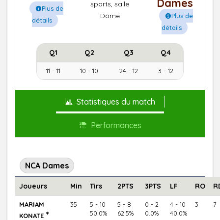
Dames
sports, salle
Plus de
Dôme
Plus de
détails
détails
Q1
Q2
Q3
Q4
11 - 11
10 - 10
24 - 12
3 - 12
Statistiques du match
Performances
NCA Dames
Joueurs
Min
Tirs
2PTS
3PTS
LF
RO
R
MARIAM
35
5 - 10
5 - 8
0 - 2
4 - 10
3
7
*
50.0%
62.5%
0.0%
40.0%
KONATE