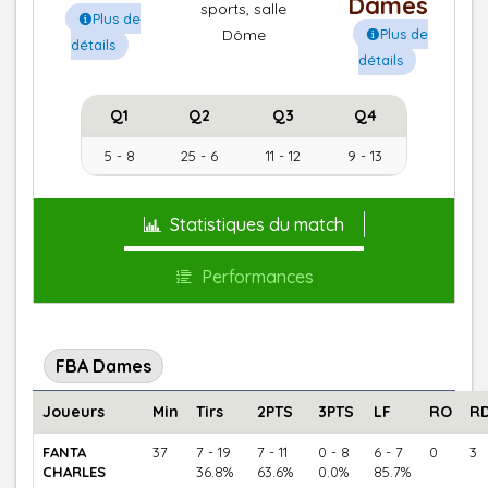
Dames
sports, salle
Plus de
Dôme
Plus de
détails
détails
Q1
Q2
Q3
Q4
5 - 8
25 - 6
11 - 12
9 - 13
Statistiques du match
Performances
FBA Dames
Joueurs
Min
Tirs
2PTS
3PTS
LF
RO
R
FANTA
37
7 - 19
7 - 11
0 - 8
6 - 7
0
3
CHARLES
36.8%
63.6%
0.0%
85.7%