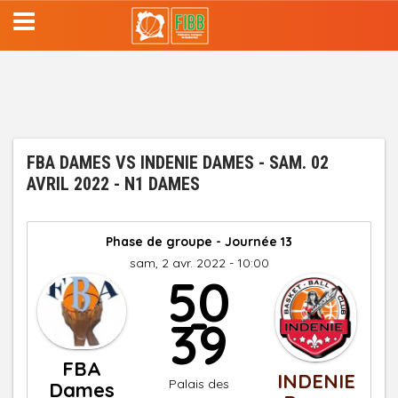
Aller
au
contenu
principal
FBA DAMES VS INDENIE DAMES - SAM. 02
AVRIL 2022 - N1 DAMES
Phase de groupe - Journée 13
sam, 2 avr. 2022 - 10:00
50
-
39
FBA
INDENIE
Palais des
Dames