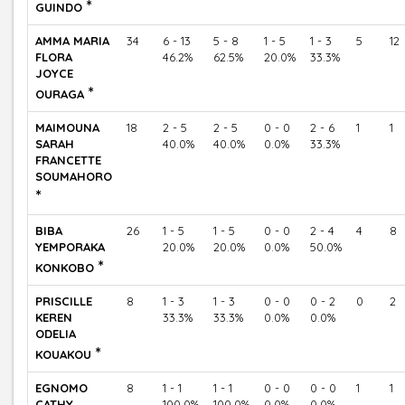
*
GUINDO
AMMA MARIA
34
6 - 13
5 - 8
1 - 5
1 - 3
5
12
FLORA
46.2%
62.5%
20.0%
33.3%
JOYCE
*
OURAGA
MAIMOUNA
18
2 - 5
2 - 5
0 - 0
2 - 6
1
1
SARAH
40.0%
40.0%
0.0%
33.3%
FRANCETTE
SOUMAHORO
*
BIBA
26
1 - 5
1 - 5
0 - 0
2 - 4
4
8
YEMPORAKA
20.0%
20.0%
0.0%
50.0%
*
KONKOBO
PRISCILLE
8
1 - 3
1 - 3
0 - 0
0 - 2
0
2
KEREN
33.3%
33.3%
0.0%
0.0%
ODELIA
*
KOUAKOU
EGNOMO
8
1 - 1
1 - 1
0 - 0
0 - 0
1
1
CATHY
100.0%
100.0%
0.0%
0.0%