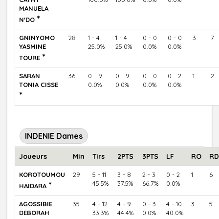
MANUELA
*
N'DO
GNINYOMO
28
1 - 4
1 - 4
0 - 0
0 - 0
3
7
YASMINE
25.0%
25.0%
0.0%
0.0%
*
TOURE
SARAN
36
0 - 9
0 - 9
0 - 0
0 - 2
1
2
TONIA CISSE
0.0%
0.0%
0.0%
0.0%
*
INDENIE Dames
Joueurs
Min
Tirs
2PTS
3PTS
LF
RO
RD
KOROTOUMOU
29
5 - 11
3 - 8
2 - 3
0 - 2
1
6
*
45.5%
37.5%
66.7%
0.0%
HAIDARA
AGOSSIBIE
35
4 - 12
4 - 9
0 - 3
4 - 10
3
5
DEBORAH
33.3%
44.4%
0.0%
40.0%