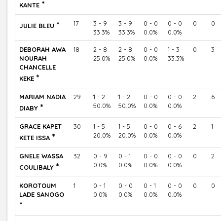
*
KANTE
*
17
3 - 9
3 - 9
0 - 0
0 - 0
0
0
JULIE BLEU
33.3%
33.3%
0.0%
0.0%
DEBORAH AWA
18
2 - 8
2 - 8
0 - 0
1 - 3
0
3
NOURAH
25.0%
25.0%
0.0%
33.3%
CHANCELLE
*
KEKE
MARIAM NADIA
29
1 - 2
1 - 2
0 - 0
0 - 0
2
6
*
50.0%
50.0%
0.0%
0.0%
DIABY
GRACE KAPET
30
1 - 5
1 - 5
0 - 0
0 - 6
2
1
*
20.0%
20.0%
0.0%
0.0%
KETE ISSA
GNELE WASSA
32
0 - 9
0 - 1
0 - 0
0 - 0
0
2
*
0.0%
0.0%
0.0%
0.0%
COULIBALY
KOROTOUM
1
0 - 1
0 - 0
0 - 1
0 - 0
0
0
LADE SANOGO
0.0%
0.0%
0.0%
0.0%
*