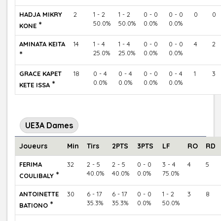
HADJA MIKRY
2
1 - 2
1 - 2
0 - 0
0 - 0
0
0
*
50.0%
50.0%
0.0%
0.0%
KONE
AMINATA KEITA
14
1 - 4
1 - 4
0 - 0
0 - 0
4
2
*
25.0%
25.0%
0.0%
0.0%
GRACE KAPET
18
0 - 4
0 - 4
0 - 0
0 - 4
1
3
*
0.0%
0.0%
0.0%
0.0%
KETE ISSA
UE3A Dames
Joueurs
Min
Tirs
2PTS
3PTS
LF
RO
RD
FERIMA
32
2 - 5
2 - 5
0 - 0
3 - 4
4
5
*
40.0%
40.0%
0.0%
75.0%
COULIBALY
ANTOINETTE
30
6 - 17
6 - 17
0 - 0
1 - 2
3
8
*
35.3%
35.3%
0.0%
50.0%
BATIONO