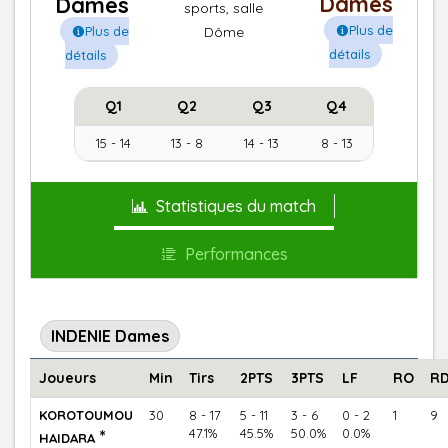
Dames
Dames
sports, salle
Plus de
Dôme
Plus de
détails
détails
Q1
Q2
Q3
Q4
15 - 14
13 - 8
14 - 13
8 - 13
Statistiques du match
Performances
INDENIE Dames
Joueurs
Min
Tirs
2PTS
3PTS
LF
RO
R
KOROTOUMOU
30
8 - 17
5 - 11
3 - 6
0 - 2
1
9
*
47.1%
45.5%
50.0%
0.0%
HAIDARA