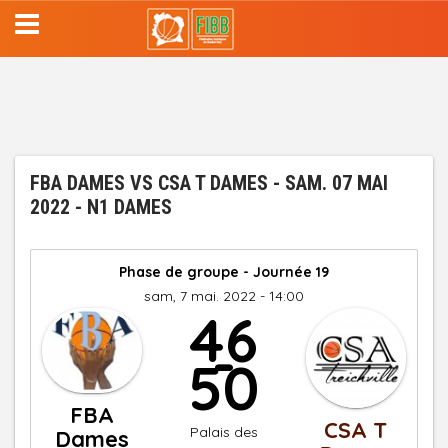
Aller
au
contenu
principal
FBA DAMES VS CSA T DAMES - SAM. 07 MAI
2022 - N1 DAMES
Phase de groupe - Journée 19
sam, 7 mai. 2022 - 14:00
46
-
50
FBA
CSA T
Palais des
Dames