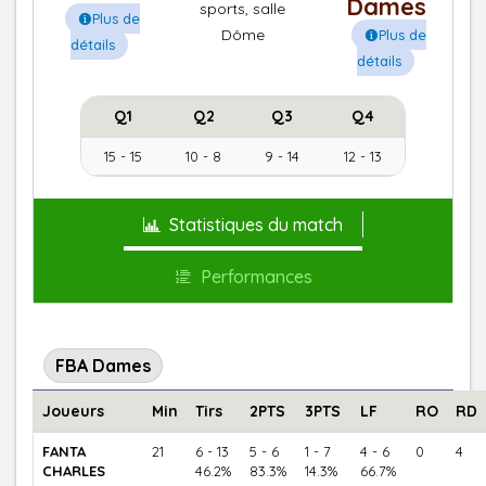
Dames
sports, salle
Plus de
Dôme
Plus de
détails
détails
Q1
Q2
Q3
Q4
15 - 15
10 - 8
9 - 14
12 - 13
Statistiques du match
Performances
FBA Dames
Joueurs
Min
Tirs
2PTS
3PTS
LF
RO
RD
FANTA
21
6 - 13
5 - 6
1 - 7
4 - 6
0
4
CHARLES
46.2%
83.3%
14.3%
66.7%