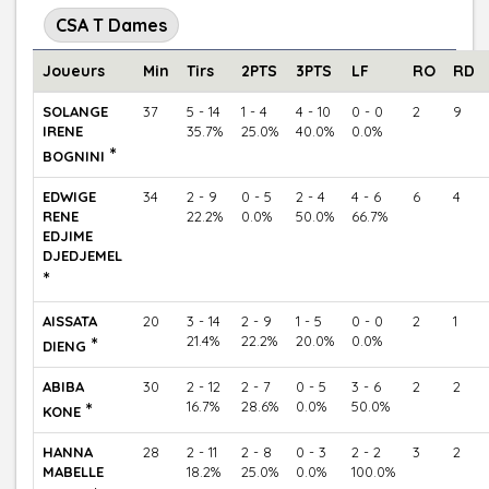
CSA T Dames
Joueurs
Min
Tirs
2PTS
3PTS
LF
RO
RD
SOLANGE
37
5 - 14
1 - 4
4 - 10
0 - 0
2
9
IRENE
35.7%
25.0%
40.0%
0.0%
*
BOGNINI
EDWIGE
34
2 - 9
0 - 5
2 - 4
4 - 6
6
4
RENE
22.2%
0.0%
50.0%
66.7%
EDJIME
DJEDJEMEL
*
AISSATA
20
3 - 14
2 - 9
1 - 5
0 - 0
2
1
*
21.4%
22.2%
20.0%
0.0%
DIENG
ABIBA
30
2 - 12
2 - 7
0 - 5
3 - 6
2
2
*
16.7%
28.6%
0.0%
50.0%
KONE
HANNA
28
2 - 11
2 - 8
0 - 3
2 - 2
3
2
MABELLE
18.2%
25.0%
0.0%
100.0%