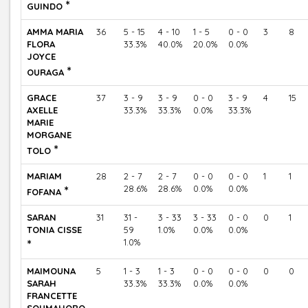
*
GUINDO
AMMA MARIA
36
5 - 15
4 - 10
1 - 5
0 - 0
3
8
FLORA
33.3%
40.0%
20.0%
0.0%
JOYCE
*
OURAGA
GRACE
37
3 - 9
3 - 9
0 - 0
3 - 9
4
15
AXELLE
33.3%
33.3%
0.0%
33.3%
MARIE
MORGANE
*
TOLO
MARIAM
28
2 - 7
2 - 7
0 - 0
0 - 0
1
1
*
28.6%
28.6%
0.0%
0.0%
FOFANA
SARAN
31
31 -
3 - 33
3 - 33
0 - 0
0
1
TONIA CISSE
59
1.0%
0.0%
0.0%
*
1.0%
MAIMOUNA
5
1 - 3
1 - 3
0 - 0
0 - 0
0
0
SARAH
33.3%
33.3%
0.0%
0.0%
FRANCETTE