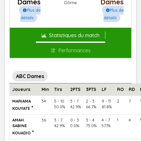
Dames
Dames
Dôme
Plus de
Plus de
détails
détails
Statistiques du match
Performances
ABC Dames
Joueurs
Min
Tirs
2PTS
3PTS
LF
RO
RD
MARIAMA
34
5 - 10
3 - 7
2 - 3
9 - 11
2
7
*
50.0%
42.9%
66.7%
81.8%
KOUYATE
AMAH
36
3 - 7
0 - 3
3 - 4
4 - 7
1
4
SABINE
42.9%
0.0%
75.0%
57.1%
*
KOUADIO