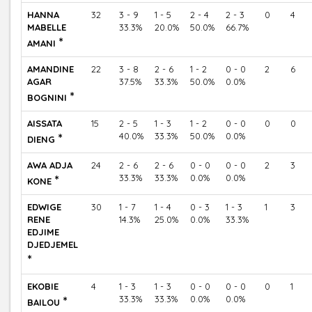
HANNA
32
3 - 9
1 - 5
2 - 4
2 - 3
0
4
MABELLE
33.3%
20.0%
50.0%
66.7%
*
AMANI
AMANDINE
22
3 - 8
2 - 6
1 - 2
0 - 0
2
6
AGAR
37.5%
33.3%
50.0%
0.0%
*
BOGNINI
AISSATA
15
2 - 5
1 - 3
1 - 2
0 - 0
0
0
*
40.0%
33.3%
50.0%
0.0%
DIENG
AWA ADJA
24
2 - 6
2 - 6
0 - 0
0 - 0
2
3
*
33.3%
33.3%
0.0%
0.0%
KONE
EDWIGE
30
1 - 7
1 - 4
0 - 3
1 - 3
1
3
RENE
14.3%
25.0%
0.0%
33.3%
EDJIME
DJEDJEMEL
*
EKOBIE
4
1 - 3
1 - 3
0 - 0
0 - 0
0
1
*
33.3%
33.3%
0.0%
0.0%
BAILOU