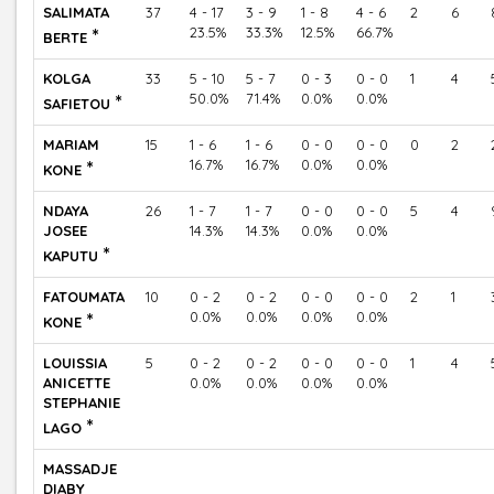
SALIMATA
37
4 - 17
3 - 9
1 - 8
4 - 6
2
6
*
23.5%
33.3%
12.5%
66.7%
BERTE
KOLGA
33
5 - 10
5 - 7
0 - 3
0 - 0
1
4
*
50.0%
71.4%
0.0%
0.0%
SAFIETOU
MARIAM
15
1 - 6
1 - 6
0 - 0
0 - 0
0
2
*
16.7%
16.7%
0.0%
0.0%
KONE
NDAYA
26
1 - 7
1 - 7
0 - 0
0 - 0
5
4
JOSEE
14.3%
14.3%
0.0%
0.0%
*
KAPUTU
FATOUMATA
10
0 - 2
0 - 2
0 - 0
0 - 0
2
1
*
0.0%
0.0%
0.0%
0.0%
KONE
LOUISSIA
5
0 - 2
0 - 2
0 - 0
0 - 0
1
4
ANICETTE
0.0%
0.0%
0.0%
0.0%
STEPHANIE
*
LAGO
MASSADJE
DIABY