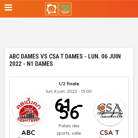
Aller
au
contenu
principal
ABC DAMES VS CSA T DAMES - LUN. 06 JUIN
2022 - N1 DAMES
1/2 finale
lun, 6 juin. 2022 - 15:00
61 -
56
Palais des
ABC
CSA T
sports, salle