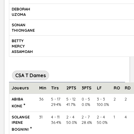
DEBORAH
UZOMA
SONAN
THIONGANE
BETTY
MERCY
ASSAMOAH
CSA T Dames
Joueurs
Min
Tirs
2PTS
3PTS
LF
RO
RD
ABIBA
36
5 - 17
5 - 12
0 - 5
3 - 3
2
2
*
29.4%
41.7%
0.0%
100.0%
KONE
SOLANGE
31
4 - 11
2 - 4
2 - 7
2 - 4
1
4
IRENE
36.4%
50.0%
28.6%
50.0%
*
BOGNINI