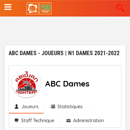
Aller
au
contenu
principal
ABC DAMES - JOUEURS | N1 DAMES 2021-2022
ABC Dames
Joueurs
Statistiques
Staff Technique
Administration