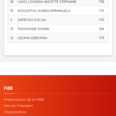
18
LAGO LOUISSIA ANICETTE STEPHANIE
178
15
N'DOUFFOU KAREN EMMANUELA
173
5
SAFIETOU KOLGA
170
13
THIONGANE SONAN
184
12
UZOMA DEBORAH
179
FIBB
Présentation de la FIBB
Mot du Président
Organisation