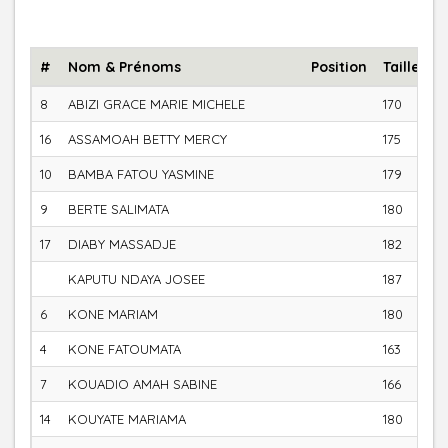
#
Nom & Prénoms
Position
Taille (c
8
ABIZI GRACE MARIE MICHELE
170
16
ASSAMOAH BETTY MERCY
175
10
BAMBA FATOU YASMINE
179
9
BERTE SALIMATA
180
17
DIABY MASSADJE
182
KAPUTU NDAYA JOSEE
187
6
KONE MARIAM
180
4
KONE FATOUMATA
163
7
KOUADIO AMAH SABINE
166
14
KOUYATE MARIAMA
180