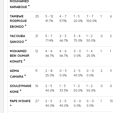
MOUHAMED
*
KARABOUE
TAMBWE
25
5 - 12
4 - 7
1 - 5
7 - 7
1
6
RODRIGUE
41.7%
57.1%
20.0%
100.0%
*
EBONDO
YACOUBA
21
5 - 7
2 - 3
3 - 4
1 - 2
0
2
*
71.4%
66.7%
75.0%
50.0%
SANOGO
MOHAMED
12
4 - 6
4 - 6
0 - 0
1 - 4
1
1
BEN OUMAR
66.7%
66.7%
0.0%
25.0%
*
KONATE
ADMA
11
2 - 8
0 - 3
2 - 5
0 - 0
2
3
*
25.0%
0.0%
40.0%
0.0%
CAMARA
SOULEYMANE
16
2 - 5
1 - 3
1 - 2
1 - 2
0
0
*
40.0%
33.3%
50.0%
50.0%
KONE
PAPE N'DIAYE
27
2 - 5
2 - 5
0 - 0
0 - 0
1
13
*
40.0%
40.0%
0.0%
0.0%