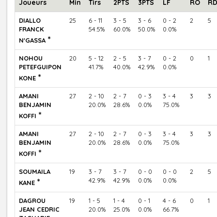
Joueurs
Min
Tirs
2PTS
3PTS
LF
RO
R
DIALLO
25
6 - 11
3 - 5
3 - 6
0 - 2
2
5
FRANCK
54.5%
60.0%
50.0%
0.0%
*
N'GASSA
NOHOU
20
5 - 12
2 - 5
3 - 7
0 - 2
0
1
PETEFGUIPON
41.7%
40.0%
42.9%
0.0%
*
KONE
AMANI
27
2 - 10
2 - 7
0 - 3
3 - 4
3
3
BENJAMIN
20.0%
28.6%
0.0%
75.0%
*
KOFFI
AMANI
27
2 - 10
2 - 7
0 - 3
3 - 4
3
3
BENJAMIN
20.0%
28.6%
0.0%
75.0%
*
KOFFI
SOUMAILA
19
3 - 7
3 - 7
0 - 0
0 - 0
2
5
*
42.9%
42.9%
0.0%
0.0%
KANE
DAGROU
19
1 - 5
1 - 4
0 - 1
4 - 6
0
1
JEAN CEDRIC
20.0%
25.0%
0.0%
66.7%