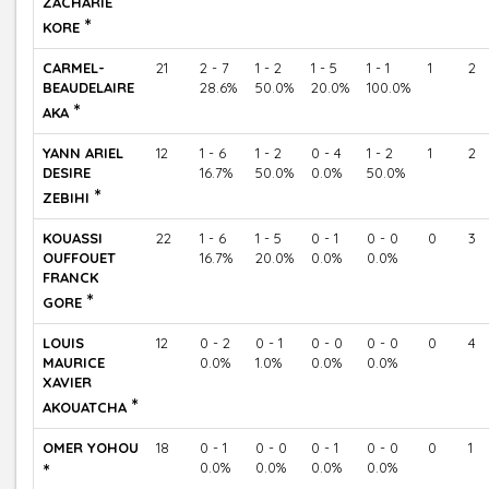
ZACHARIE
*
KORE
CARMEL-
21
2 - 7
1 - 2
1 - 5
1 - 1
1
2
BEAUDELAIRE
28.6%
50.0%
20.0%
100.0%
*
AKA
YANN ARIEL
12
1 - 6
1 - 2
0 - 4
1 - 2
1
2
DESIRE
16.7%
50.0%
0.0%
50.0%
*
ZEBIHI
KOUASSI
22
1 - 6
1 - 5
0 - 1
0 - 0
0
3
OUFFOUET
16.7%
20.0%
0.0%
0.0%
FRANCK
*
GORE
LOUIS
12
0 - 2
0 - 1
0 - 0
0 - 0
0
4
MAURICE
0.0%
1.0%
0.0%
0.0%
XAVIER
*
AKOUATCHA
OMER YOHOU
18
0 - 1
0 - 0
0 - 1
0 - 0
0
1
*
0.0%
0.0%
0.0%
0.0%