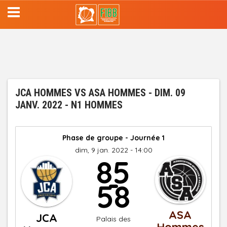
Aller
au
contenu
principal
JCA HOMMES VS ASA HOMMES - DIM. 09
JANV. 2022 - N1 HOMMES
Phase de groupe - Journée 1
dim, 9 jan. 2022 - 14:00
85
-
58
ASA
JCA
Palais des