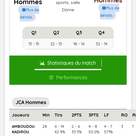
Hommes
Hommes
sports, salle
Plus de
Dôme
Plus de
détails
détails
Q1
Q2
Q3
Q4
13 - 15
22 - 13
18 - 16
32 - 14
Statistiques du match
Performances
JCA Hommes
Joueurs
Min
Tirs
2PTS
3PTS
LF
RO
R
AMBOUDOU
28
6 - 14
2 - 6
4 - 8
4 - 7
3
1
KADIROU
42.9%
33.3%
50.0%
57.1%