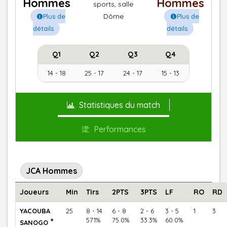
Hommes
Hommes
sports, salle
Dôme
Plus de
Plus de
détails
détails
Q1
Q2
Q3
Q4
14 - 18
25 - 17
24 - 17
15 - 13
Statistiques du match
Performances
JCA Hommes
Joueurs
Min
Tirs
2PTS
3PTS
LF
RO
RD
YACOUBA
25
8 - 14
6 - 8
2 - 6
3 - 5
1
3
*
57.1%
75.0%
33.3%
60.0%
SANOGO