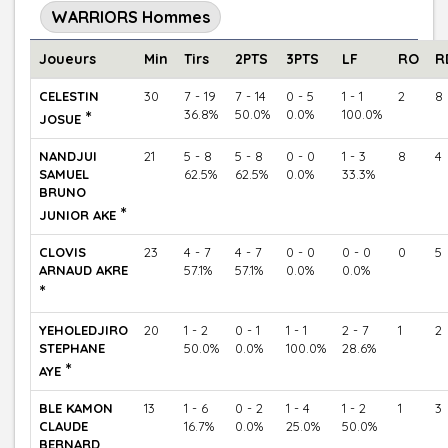
WARRIORS Hommes
Joueurs
Min
Tirs
2PTS
3PTS
LF
RO
R
CELESTIN
30
7 - 19
7 - 14
0 - 5
1 - 1
2
8
*
36.8%
50.0%
0.0%
100.0%
JOSUE
NANDJUI
21
5 - 8
5 - 8
0 - 0
1 - 3
8
4
SAMUEL
62.5%
62.5%
0.0%
33.3%
BRUNO
*
JUNIOR AKE
CLOVIS
23
4 - 7
4 - 7
0 - 0
0 - 0
0
5
ARNAUD AKRE
57.1%
57.1%
0.0%
0.0%
*
YEHOLEDJIRO
20
1 - 2
0 - 1
1 - 1
2 - 7
1
2
STEPHANE
50.0%
0.0%
100.0%
28.6%
*
AYE
BLE KAMON
13
1 - 6
0 - 2
1 - 4
1 - 2
1
3
CLAUDE
16.7%
0.0%
25.0%
50.0%
BERNARD