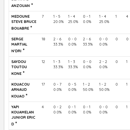
*
ANZOUAN
MEDOUNE
7
1 - 5
1 - 4
0 - 1
1 - 4
1
4
STEVE BRUCE
20.0%
25.0%
0.0%
25.0%
*
BOUABRE
SERGE
18
2 - 6
0 - 0
2 - 6
0 - 0
0
0
MARTIAL
33.3%
0.0%
33.3%
0.0%
*
N'DRI
SAYDOU
12
1 - 3
1 - 3
0 - 0
2 - 2
0
1
TOUTOU
33.3%
33.3%
0.0%
0.0%
*
KONE
KOUACOU
17
0 - 7
0 - 5
1 - 2
1 - 2
0
1
ARNAUD
0.0%
0.0%
50.0%
50.0%
*
KOUAO
YAPI
4
0 - 2
0 - 1
0 - 1
0 - 0
0
1
KOUAMELAN
0.0%
0.0%
0.0%
0.0%
JUNIOR ERIC
*
D