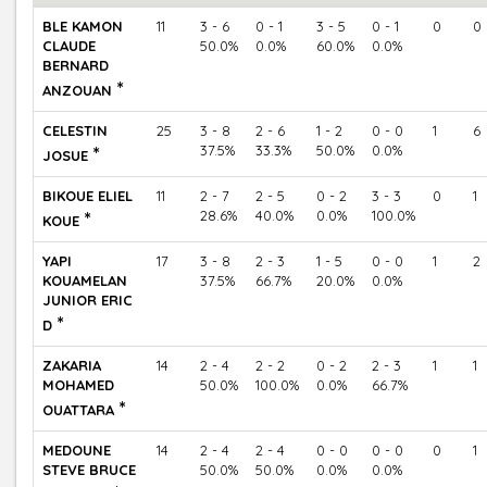
BLE KAMON
11
3 - 6
0 - 1
3 - 5
0 - 1
0
0
CLAUDE
50.0%
0.0%
60.0%
0.0%
BERNARD
*
ANZOUAN
CELESTIN
25
3 - 8
2 - 6
1 - 2
0 - 0
1
6
*
37.5%
33.3%
50.0%
0.0%
JOSUE
BIKOUE ELIEL
11
2 - 7
2 - 5
0 - 2
3 - 3
0
1
*
28.6%
40.0%
0.0%
100.0%
KOUE
YAPI
17
3 - 8
2 - 3
1 - 5
0 - 0
1
2
KOUAMELAN
37.5%
66.7%
20.0%
0.0%
JUNIOR ERIC
*
D
ZAKARIA
14
2 - 4
2 - 2
0 - 2
2 - 3
1
1
MOHAMED
50.0%
100.0%
0.0%
66.7%
*
OUATTARA
MEDOUNE
14
2 - 4
2 - 4
0 - 0
0 - 0
0
1
STEVE BRUCE
50.0%
50.0%
0.0%
0.0%