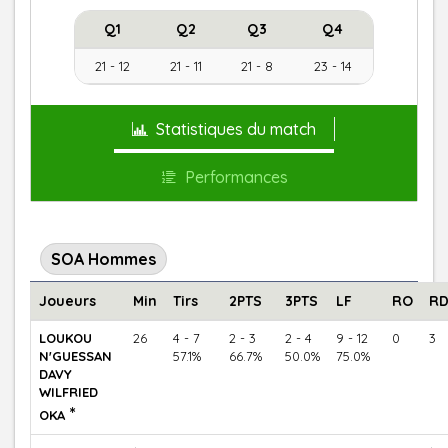
Q1
Q2
Q3
Q4
21 - 12
21 - 11
21 - 8
23 - 14
Statistiques du match
Performances
SOA Hommes
Joueurs
Min
Tirs
2PTS
3PTS
LF
RO
R
LOUKOU
26
4 - 7
2 - 3
2 - 4
9 - 12
0
3
N'GUESSAN
57.1%
66.7%
50.0%
75.0%
DAVY
WILFRIED
*
OKA