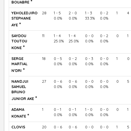
*
BOUABRE
YEHOLEDJIRO
28
1 - 5
2 - 0
1 - 3
0 - 2
1
4
STEPHANE
0.0%
0.0%
33.3%
0.0%
*
AYE
SAYDOU
11
1 - 4
1 - 4
0 - 0
0 - 2
0
1
TOUTOU
25.0%
25.0%
0.0%
0.0%
*
KONE
SERGE
18
0 - 5
0 - 2
0 - 3
0 - 0
1
0
MARTIAL
0.0%
0.0%
0.0%
0.0%
*
N'DRI
NANDJUI
27
0 - 6
0 - 6
0 - 0
0 - 0
0
5
SAMUEL
0.0%
0.0%
0.0%
0.0%
BRUNO
*
JUNIOR AKE
ADAMA
1
0 - 1
0 - 1
1 - 0
0 - 0
0
1
*
0.0%
0.0%
0.0%
0.0%
KONATE
CLOVIS
20
0 - 6
0 - 6
0 - 0
0 - 0
1
5