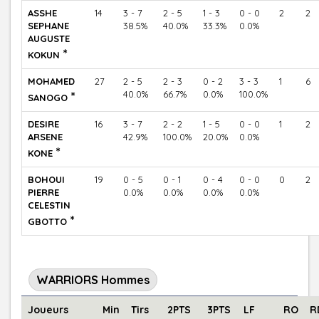
ASSHE
14
3 - 7
2 - 5
1 - 3
0 - 0
2
2
SEPHANE
38.5%
40.0%
33.3%
0.0%
AUGUSTE
*
KOKUN
MOHAMED
27
2 - 5
2 - 3
0 - 2
3 - 3
1
6
*
40.0%
66.7%
0.0%
100.0%
SANOGO
DESIRE
16
3 - 7
2 - 2
1 - 5
0 - 0
1
2
ARSENE
42.9%
100.0%
20.0%
0.0%
*
KONE
BOHOUI
19
0 - 5
0 - 1
0 - 4
0 - 0
0
2
PIERRE
0.0%
0.0%
0.0%
0.0%
CELESTIN
*
GBOTTO
WARRIORS Hommes
Joueurs
Min
Tirs
2PTS
3PTS
LF
RO
R