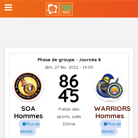
Aller
au
contenu
principal
Phase de groupe - Journée 8
dim, 27 fév. 2022 - 14:00
86
-
45
SOA
WARRIORS
Palais des
Hommes
Hommes
sports, salle
Dôme
Plus de
Plus de
détails
détails