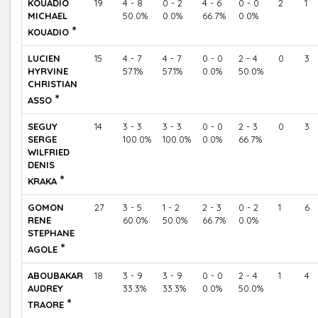
KOUADIO
19
4 - 8
0 - 2
4 - 6
0 - 0
2
1
MICHAEL
50.0%
0.0%
66.7%
0.0%
*
KOUADIO
LUCIEN
15
4 - 7
4 - 7
0 - 0
2 - 4
0
3
HYRVINE
57.1%
57.1%
0.0%
50.0%
CHRISTIAN
*
ASSO
SEGUY
14
3 - 3
3 - 3
0 - 0
2 - 3
0
3
SERGE
100.0%
100.0%
0.0%
66.7%
WILFRIED
DENIS
*
KRAKA
GOMON
27
3 - 5
1 - 2
2 - 3
0 - 2
1
6
RENE
60.0%
50.0%
66.7%
0.0%
STEPHANE
*
AGOLE
ABOUBAKAR
18
3 - 9
3 - 9
0 - 0
2 - 4
1
4
AUDREY
33.3%
33.3%
0.0%
50.0%
*
TRAORE