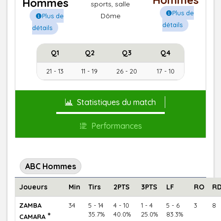
Hommes
Hommes
sports, salle
Plus de
Dôme
Plus de
détails
détails
Q1
Q2
Q3
Q4
21 - 13
11 - 19
26 - 20
17 - 10
Statistiques du match
Performances
ABC Hommes
Joueurs
Min
Tirs
2PTS
3PTS
LF
RO
R
ZAMBA
34
5 - 14
4 - 10
1 - 4
5 - 6
3
8
*
35.7%
40.0%
25.0%
83.3%
CAMARA