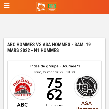
Aller
au
contenu
principal
ABC HOMMES VS ASA HOMMES - SAM. 19
MARS 2022 - N1 HOMMES
Phase de groupe - Journée 11
sam, 19 mar. 2022 - 18:00
75
-
62
ASA
ABC
Palais des