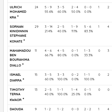
ULRICH
24
5 - 9
3 - 5
2 - 4
0 - 0
1
2
MOHAMED
55.6%
60.0%
50.0%
0.0%
*
KRA
SORNAN
29
3 - 14
2 - 5
1 - 9
5 - 6
1
4
KINIDINNIN
21.4%
40.0%
11.1%
83.3%
STEPHANE
*
KONATE
MAHAMADOU
11
4 - 6
4 - 5
0 - 1
1 - 3
0
3
BEN
66.7%
80.0%
0.0%
33.3%
BOURAHIMA
*
DIALLO
ISMAEL
15
3 - 5
3 - 3
0 - 2
1 - 1
0
2
*
60.0%
100.0%
0.0%
100.0%
DIARRA
TIMOTHY
13
2 - 5
1 - 1
1 - 4
0 - 1
0
0
TERNA
40.0%
100.0%
25.0%
0.0%
*
KWAOR
DAOUDA
9
1 - 2
1 - 2
0 - 0
2 - 2
1
4