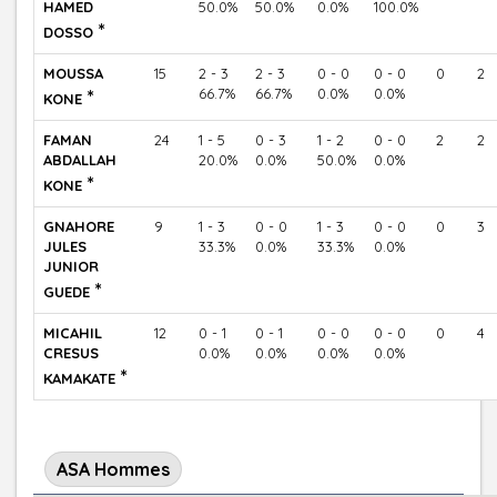
HAMED
50.0%
50.0%
0.0%
100.0%
*
DOSSO
MOUSSA
15
2 - 3
2 - 3
0 - 0
0 - 0
0
2
*
66.7%
66.7%
0.0%
0.0%
KONE
FAMAN
24
1 - 5
0 - 3
1 - 2
0 - 0
2
2
ABDALLAH
20.0%
0.0%
50.0%
0.0%
*
KONE
GNAHORE
9
1 - 3
0 - 0
1 - 3
0 - 0
0
3
JULES
33.3%
0.0%
33.3%
0.0%
JUNIOR
*
GUEDE
MICAHIL
12
0 - 1
0 - 1
0 - 0
0 - 0
0
4
CRESUS
0.0%
0.0%
0.0%
0.0%
*
KAMAKATE
ASA Hommes