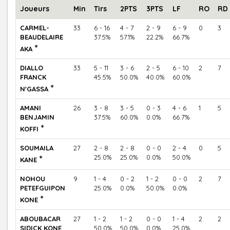
Joueurs
Min
Tirs
2PTS
3PTS
LF
RO
RD
CARMEL-
33
6 - 16
4 - 7
2 - 9
6 - 9
0
3
BEAUDELAIRE
37.5%
57.1%
22.2%
66.7%
*
AKA
DIALLO
33
5 - 11
3 - 6
2 - 5
6 - 10
2
7
FRANCK
45.5%
50.0%
40.0%
60.0%
*
N'GASSA
AMANI
26
3 - 8
3 - 5
0 - 3
4 - 6
1
5
BENJAMIN
37.5%
60.0%
0.0%
66.7%
*
KOFFI
SOUMAILA
27
2 - 8
2 - 8
0 - 0
2 - 4
0
5
*
25.0%
25.0%
0.0%
50.0%
KANE
NOHOU
9
1 - 4
0 - 2
1 - 2
0 - 0
2
7
PETEFGUIPON
25.0%
0.0%
50.0%
0.0%
*
KONE
ABOUBACAR
27
1 - 2
1 - 2
0 - 0
1 - 4
2
2
SIDICK KONE
50.0%
50.0%
0.0%
25.0%