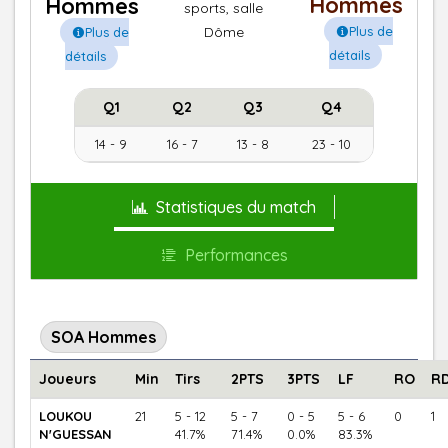
Hommes
Hommes
sports, salle
Plus de
Dôme
Plus de
détails
détails
Q1
Q2
Q3
Q4
14 - 9
16 - 7
13 - 8
23 - 10
Statistiques du match
Performances
SOA Hommes
Joueurs
Min
Tirs
2PTS
3PTS
LF
RO
R
LOUKOU
21
5 - 12
5 - 7
0 - 5
5 - 6
0
1
N'GUESSAN
41.7%
71.4%
0.0%
83.3%