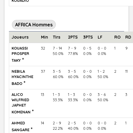
KOUADIO
AFRICA Hommes
Joueurs
Min
Tirs
2PTS
3PTS
LF
RO
RD
KOUASSI
32
7 - 14
7 - 9
0 - 5
0 - 0
1
9
PROSPER
50.0%
77.8%
0.0%
0.0%
*
TAKY
NEBILA
37
3 - 5
3 - 5
0 - 0
1 - 2
2
11
HYACINTHE
60.0%
60.0%
0.0%
50.0%
*
BADO
ALICO
13
1 - 3
1 - 3
0 - 0
3 - 6
2
3
WILFRIED
33.3%
33.3%
0.0%
50.0%
JAPHET
*
KOMENAN
AHMED
14
2 - 9
2 - 5
0 - 0
0 - 0
2
1
*
22.2%
40.0%
0.0%
0.0%
SANGARE