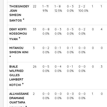
THOEGNIDEY
22
1 - 11
1 - 8
0 - 3
2 - 2
1
1
JEAN
9.1%
12.5%
0.0%
100.0%
SIMEON
*
SANTOS
DEKY KOFFI
33
0 - 8
0 - 3
0 - 5
0 - 2
0
4
KOSSOMOU
0.0%
0.0%
0.0%
0.0%
*
YVAN
MITANOU
3
0 - 2
0 - 1
0 - 1
0 - 0
0
0
SIMEON KINI
0.0%
0.0%
0.0%
0.0%
*
BIALE
26
0 - 5
0 - 4
0 - 1
0 - 0
0
3
WILFRIED
0.0%
0.0%
0.0%
0.0%
GILLES
LAMBERT
*
KOTCHI
ALLHASSANE
2
0 - 0
0 - 0
0 - 0
0 - 0
1
0
DRAMANE
0.0%
0.0%
0.0%
0.0%
OUATTARA