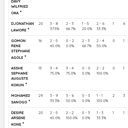
DAVY
WILFRIED
*
OKA
DJONATHAN
20
3 - 8
2 - 3
1 - 5
2 - 6
1
6
*
37.5%
66.7%
20.0%
33.3%
LAWORE
GOMON
16
2 - 5
0 - 2
2 - 3
2 - 4
0
1
RENE
40.0%
0.0%
66.7%
50.0%
STEPHANE
*
AGOLE
ASSHE
13
3 - 4
3 - 4
0 - 0
2 - 2
0
1
SEPHANE
75.0%
75.0%
0.0%
100.0%
AUGUSTE
*
KOKUN
MOHAMED
29
3 - 9
3 - 6
0 - 3
1 - 1
2
3
*
33.3%
50.0%
0.0%
100.0%
SANOGO
DESIRE
20
2 - 5
2 - 2
0 - 3
1 - 3
1
1
ARSENE
40.0%
100.0%
0.0%
33.3%
*
KONE