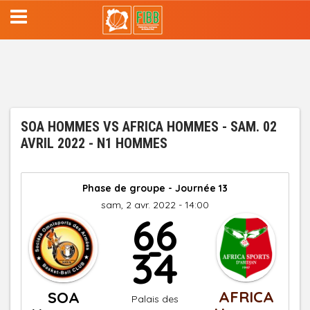
Aller
au
contenu
principal
SOA HOMMES VS AFRICA HOMMES - SAM. 02
AVRIL 2022 - N1 HOMMES
Phase de groupe - Journée 13
sam, 2 avr. 2022 - 14:00
66
-
34
AFRICA
SOA
Palais des