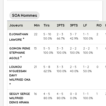
SOA Hommes
Joueurs
Min
Tirs
2PTS
3PTS
LF
RO
DJONATHAN
22
5 - 10
2 - 3
3 - 7
1 - 1
2
*
50.0%
66.7%
42.9%
100.0%
LAWORE
GOMON RENE
13
5 - 5
3 - 3
2 - 2
2 - 2
1
STEPHANE
100.0%
100.0%
100.0%
100.0%
*
AGOLE
LOUKOU
21
5 - 8
3 - 3
2 - 5
1 - 2
0
N'GUESSAN
62.5%
100.0%
40.0%
50.0%
DAVY
WILFRIED OKA
*
SEGUY SERGE
16
4 - 5
4 - 5
0 - 0
1 - 1
1
WILFRIED
80.0%
80.0%
0.0%
100.0%
DENIS KRAKA