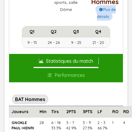
Hommes
sports, salle
Dôme
Plus de
détails
Q1
Q2
Q3
Q4
9 - 13
24 - 26
9 - 25
21 - 20
Statistiques du match
Performances
BAT Hommes
Joueurs
Min
Tirs
2PTS
3PTS
LF
RO
RD
GNOKLE
28
6 - 18
3 - 7
3 - 11
2 - 3
1
4
PAUL-HENRI
33.3%
42.9%
27.3%
66.7%