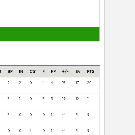
D
BP
IN
Ctr
F
FP
+/-
Ev
PTS
2
2
0
4
4
15
17
20
3
1
0
3
3
19
12
11
3
0
0
0
1
-4
3
9
0
0
1
0
1
-4
3
9