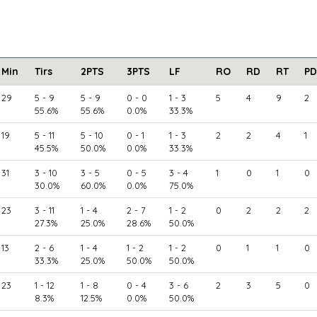
Min
Tirs
2PTS
3PTS
LF
RO
RD
RT
PD
29
5 - 9
5 - 9
0 - 0
1 - 3
5
4
9
2
55.6%
55.6%
0.0%
33.3%
19
5 - 11
5 - 10
0 - 1
1 - 3
2
2
4
1
45.5%
50.0%
0.0%
33.3%
31
3 - 10
3 - 5
0 - 5
3 - 4
1
0
1
0
30.0%
60.0%
0.0%
75.0%
23
3 - 11
1 - 4
2 - 7
1 - 2
0
2
2
2
27.3%
25.0%
28.6%
50.0%
13
2 - 6
1 - 4
1 - 2
1 - 2
0
1
1
0
33.3%
25.0%
50.0%
50.0%
23
1 - 12
1 - 8
0 - 4
3 - 6
2
3
5
0
8.3%
12.5%
0.0%
50.0%