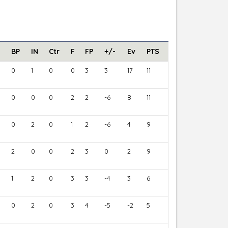
BP
IN
Ctr
F
FP
+/-
Ev
PTS
0
1
0
0
3
3
17
11
0
0
0
2
2
-6
8
11
0
2
0
1
2
-6
4
9
2
0
0
2
3
0
2
9
1
2
0
3
3
-4
3
6
0
2
0
3
4
-5
-2
5