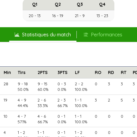
Q1
Q2
Q3
Q4
20 - 13
16 - 19
21 - 9
13 - 23
Statistiques du match
Performances
Min
Tirs
2PTS
3PTS
LF
RO
RD
RT
P
28
9 - 18
9 - 15
0 - 3
2 - 2
0
3
3
3
50.0%
60.0%
0.0%
100.0%
19
4 - 9
2 - 6
2 - 3
1 - 1
3
2
5
3
44.4%
33.3%
66.7%
100.0%
10
4 - 7
4 - 6
0 - 1
1 - 1
0
0
0
0
57.1%
66.7%
0.0%
100.0%
4
1 - 2
1 - 1
0 - 1
1 - 2
0
0
0
0