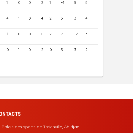
1
0
0
2
1
-4
5
5
4
1
0
4
2
3
3
4
1
0
0
0
2
7
-2
3
0
1
0
2
0
3
3
2
ONTACTS
Palais des sports de Treichville, Abidjan