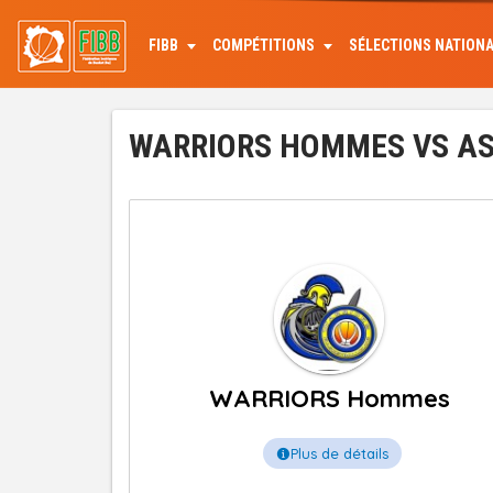
Aller
au
FIBB
COMPÉTITIONS
SÉLECTIONS NATION
contenu
principal
WARRIORS HOMMES VS ASA
WARRIORS Hommes
Plus de détails