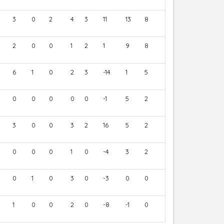
3
0
2
4
3
11
13
8
2
0
0
1
2
1
9
8
6
1
0
2
3
-14
1
5
0
0
0
0
0
-1
5
2
3
0
0
3
2
16
5
2
0
0
0
1
0
-4
3
2
0
1
0
3
0
-3
0
0
1
0
0
2
0
-8
-1
0