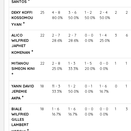
*
SANTOS
DEKY KOFFI
25
4 - 8
3 - 6
1 - 2
2 - 4
2
2
KOSSOMOU
80.0%
50.0%
50.0%
50.0%
*
YVAN
ALICO
22
2 - 7
2 - 7
0 - 0
1 - 4
3
6
WILFRIED
28.6%
28.6%
0.0%
25.0%
JAPHET
*
KOMENAN
MITANOU
22
2 - 8
1 - 3
1 - 5
0 - 0
1
1
SIMEON KINI
25.0%
33.3%
20.0%
0.0%
*
YANN DAVID
18
11 - 3
1 - 2
0 - 1
1 - 6
0
1
JEREMIE
33.3%
50.0%
0.0%
16.7%
*
AKPA
BIALE
18
1 - 6
1 - 6
0 - 0
0 - 0
1
3
WILFRIED
16.7%
16.7%
0.0%
0.0%
GILLES
LAMBERT
*