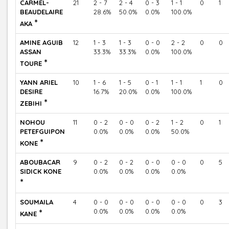
CARMEL-
21
2 - 7
2 - 4
0 - 3
1 - 1
0
1
BEAUDELAIRE
28.6%
50.0%
0.0%
100.0%
*
AKA
AMINE AGUIB
12
1 - 3
1 - 3
0 - 0
2 - 2
0
0
ASSAN
33.3%
33.3%
0.0%
100.0%
*
TOURE
YANN ARIEL
10
1 - 6
1 - 5
0 - 1
1 - 1
1
0
DESIRE
16.7%
20.0%
0.0%
100.0%
*
ZEBIHI
NOHOU
11
0 - 2
0 - 0
0 - 2
1 - 2
0
1
PETEFGUIPON
0.0%
0.0%
0.0%
50.0%
*
KONE
ABOUBACAR
9
0 - 2
0 - 2
0 - 0
0 - 0
0
5
SIDICK KONE
0.0%
0.0%
0.0%
0.0%
*
SOUMAILA
4
0 - 0
0 - 0
0 - 0
0 - 0
0
3
*
0.0%
0.0%
0.0%
0.0%
KANE