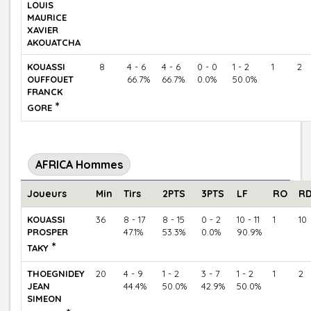
LOUIS
MAURICE
XAVIER
AKOUATCHA
KOUASSI
8
4 - 6
4 - 6
0 - 0
1 - 2
1
2
OUFFOUET
66.7%
66.7%
0.0%
50.0%
FRANCK
*
GORE
AFRICA Hommes
Joueurs
Min
Tirs
2PTS
3PTS
LF
RO
R
KOUASSI
36
8 - 17
8 - 15
0 - 2
10 - 11
1
10
PROSPER
47.1%
53.3%
0.0%
90.9%
*
TAKY
THOEGNIDEY
20
4 - 9
1 - 2
3 - 7
1 - 2
1
2
JEAN
44.4%
50.0%
42.9%
50.0%
SIMEON