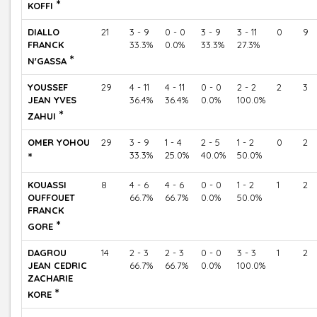
*
KOFFI
DIALLO
21
3 - 9
0 - 0
3 - 9
3 - 11
0
9
FRANCK
33.3%
0.0%
33.3%
27.3%
*
N'GASSA
YOUSSEF
29
4 - 11
4 - 11
0 - 0
2 - 2
2
3
JEAN YVES
36.4%
36.4%
0.0%
100.0%
*
ZAHUI
OMER YOHOU
29
3 - 9
1 - 4
2 - 5
1 - 2
0
2
*
33.3%
25.0%
40.0%
50.0%
KOUASSI
8
4 - 6
4 - 6
0 - 0
1 - 2
1
2
OUFFOUET
66.7%
66.7%
0.0%
50.0%
FRANCK
*
GORE
DAGROU
14
2 - 3
2 - 3
0 - 0
3 - 3
1
2
JEAN CEDRIC
66.7%
66.7%
0.0%
100.0%
ZACHARIE
*
KORE