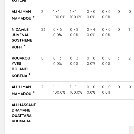
KOTCHI
ALI-LIMAN
2
1 - 1
1 - 1
0 - 0
0 - 0
0
0
*
100.0%
100.0%
0.0%
0.0%
MAMADOU
N'DAWLE
23
0 - 6
0 - 2
0 - 4
0 - 0
0
1
JUVENAL
0.0%
0.0%
0.0%
0.0%
SOSTHENE
*
KOFFI
KOUAKOU
8
0 - 3
0 - 3
0 - 0
0 - 0
3
2
YVES
0.0%
0.0%
0.0%
0.0%
ROLAND
*
KOBENA
ALI-LIMAN
2
1 - 1
1 - 1
0 - 0
0 - 0
0
0
*
100.0%
100.0%
0.0%
0.0%
MAMADOU
ALLHASSANE
DRAMANE
OUATTARA
KOUMARA