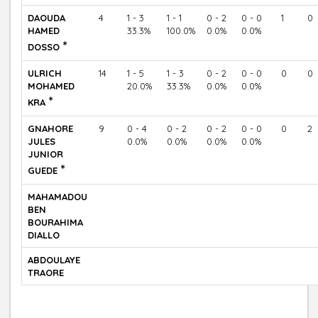
DAOUDA
4
1 - 3
1 - 1
0 - 2
0 - 0
1
0
HAMED
33.3%
100.0%
0.0%
0.0%
*
DOSSO
ULRICH
14
1 - 5
1 - 3
0 - 2
0 - 0
0
0
MOHAMED
20.0%
33.3%
0.0%
0.0%
*
KRA
GNAHORE
9
0 - 4
0 - 2
0 - 2
0 - 0
0
2
JULES
0.0%
0.0%
0.0%
0.0%
JUNIOR
*
GUEDE
MAHAMADOU
BEN
BOURAHIMA
DIALLO
ABDOULAYE
TRAORE