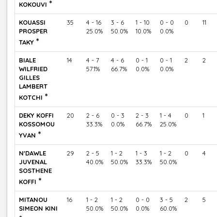
*
KOKOUVI
KOUASSI
35
4 - 16
3 - 6
1 - 10
0 - 0
0
11
PROSPER
25.0%
50.0%
10.0%
0.0%
*
TAKY
BIALE
14
4 - 7
4 - 6
0 - 1
0 - 1
2
2
WILFRIED
57.1%
66.7%
0.0%
0.0%
GILLES
LAMBERT
*
KOTCHI
DEKY KOFFI
20
2 - 6
0 - 3
2 - 3
1 - 4
0
1
KOSSOMOU
33.3%
0.0%
66.7%
25.0%
*
YVAN
N'DAWLE
29
2 - 5
1 - 2
1 - 3
1 - 2
0
4
JUVENAL
40.0%
50.0%
33.3%
50.0%
SOSTHENE
*
KOFFI
MITANOU
16
1 - 2
1 - 2
0 - 0
3 - 5
2
5
SIMEON KINI
50.0%
50.0%
0.0%
60.0%