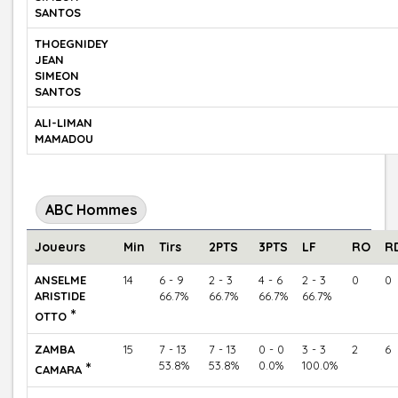
SANTOS
THOEGNIDEY
JEAN
SIMEON
SANTOS
ALI-LIMAN
MAMADOU
ABC Hommes
Joueurs
Min
Tirs
2PTS
3PTS
LF
RO
R
ANSELME
14
6 - 9
2 - 3
4 - 6
2 - 3
0
0
ARISTIDE
66.7%
66.7%
66.7%
66.7%
*
OTTO
ZAMBA
15
7 - 13
7 - 13
0 - 0
3 - 3
2
6
*
53.8%
53.8%
0.0%
100.0%
CAMARA