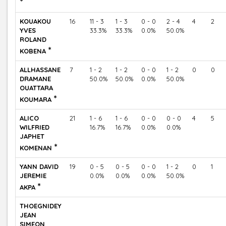
*
KOUAKOU
16
11 - 3
1 - 3
0 - 0
2 - 4
4
2
YVES
33.3%
33.3%
0.0%
50.0%
ROLAND
*
KOBENA
ALLHASSANE
7
1 - 2
1 - 2
0 - 0
1 - 2
0
0
DRAMANE
50.0%
50.0%
0.0%
50.0%
OUATTARA
*
KOUMARA
ALICO
21
1 - 6
1 - 6
0 - 0
0 - 0
4
5
WILFRIED
16.7%
16.7%
0.0%
0.0%
JAPHET
*
KOMENAN
YANN DAVID
19
0 - 5
0 - 5
0 - 0
1 - 2
0
1
JEREMIE
0.0%
0.0%
0.0%
50.0%
*
AKPA
THOEGNIDEY
JEAN
SIMEON