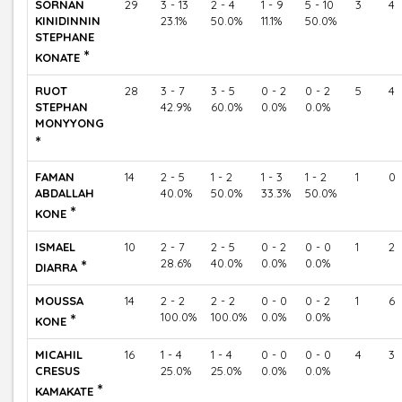
SORNAN
29
3 - 13
2 - 4
1 - 9
5 - 10
3
4
KINIDINNIN
23.1%
50.0%
11.1%
50.0%
STEPHANE
*
KONATE
RUOT
28
3 - 7
3 - 5
0 - 2
0 - 2
5
4
STEPHAN
42.9%
60.0%
0.0%
0.0%
MONYYONG
*
FAMAN
14
2 - 5
1 - 2
1 - 3
1 - 2
1
0
ABDALLAH
40.0%
50.0%
33.3%
50.0%
*
KONE
ISMAEL
10
2 - 7
2 - 5
0 - 2
0 - 0
1
2
*
28.6%
40.0%
0.0%
0.0%
DIARRA
MOUSSA
14
2 - 2
2 - 2
0 - 0
0 - 2
1
6
*
100.0%
100.0%
0.0%
0.0%
KONE
MICAHIL
16
1 - 4
1 - 4
0 - 0
0 - 0
4
3
CRESUS
25.0%
25.0%
0.0%
0.0%
*
KAMAKATE