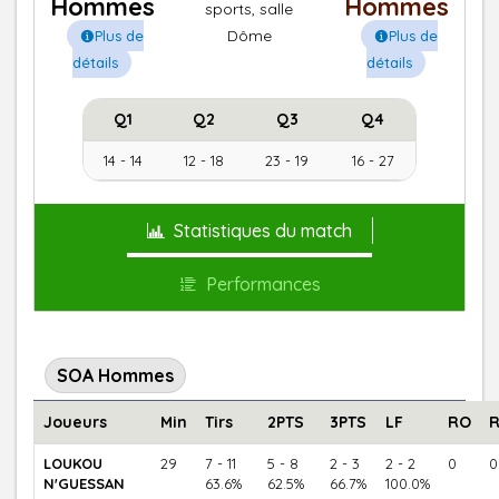
Hommes
Hommes
sports, salle
Dôme
Plus de
Plus de
détails
détails
Q1
Q2
Q3
Q4
14 - 14
12 - 18
23 - 19
16 - 27
Statistiques du match
Performances
SOA Hommes
Joueurs
Min
Tirs
2PTS
3PTS
LF
RO
LOUKOU
29
7 - 11
5 - 8
2 - 3
2 - 2
0
0
N'GUESSAN
63.6%
62.5%
66.7%
100.0%