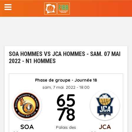
Aller
au
contenu
principal
SOA HOMMES VS JCA HOMMES - SAM. 07 MAI
2022 - N1 HOMMES
Phase de groupe - Journée 18
sam, 7 mai. 2022 - 18:00
65
-
78
SOA
JCA
Palais des