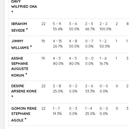
DAVY
WILFRIED OKA
*
IBRAHIM
22
5 - 9
3 - 6
2 - 3
2 - 2
2
8
*
55.6%
50.0%
66.7%
100.0%
SEVEDE
JIMMY
19
4 - 15
4 - 8
0 - 7
1 - 2
1
1
*
26.7%
50.0%
0.0%
50.0%
WILLIAMS
ASSHE
19
4 - 5
4 - 5
0 - 0
1 - 6
1
3
SEPHANE
80.0%
80.0%
0.0%
16.7%
AUGUSTE
*
KOKUN
DESIRE
22
2 - 8
0 - 2
2 - 6
0 - 0
0
2
ARSENE KONE
25.0%
0.0%
33.3%
0.0%
*
GOMON RENE
22
1 - 7
0 - 3
1 - 4
0 - 0
0
3
STEPHANE
14.3%
0.0%
25.0%
0.0%
*
AGOLE