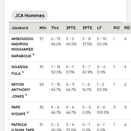
JCA Hommes
Joueurs
Min
Tirs
2PTS
3PTS
LF
RO
RD
AMBOUDOU
37
6 - 13
3 - 5
3 - 8
5 - 10
1
6
KADIROU
46.2%
60.0%
37.5%
50.0%
MOUHAMED
*
KARABOUE
NGANGA
35
7 - 14
4 - 7
3 - 7
0 - 0
1
4
*
50.0%
57.1%
42.9%
0.0%
FULA
KEYON
26
7 - 15
6 - 9
1 - 6
1 - 2
1
2
ANTHONY
46.7%
66.7%
16.7%
50.0%
*
JONES
PAPE
35
4 - 6
4 - 6
0 - 0
6 - 6
3
9
*
66.7%
66.7%
0.0%
100.0%
N'DIAYE
PATRICK
31
3 - 5
3 - 4
0 - 1
0 - 1
1
6
ILSHIM TAPE
60.0%
75.0%
0.0%
0.0%