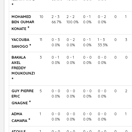
*
MOHAMED
10
2 - 3
2 - 2
0 - 1
0 - 2
0
1
BEN OUMAR
66.7%
100.0%
0.0%
0.0%
*
KONATE
YACOUBA
11
0 - 3
0 - 2
0 - 1
1 - 3
0
3
*
0.0%
0.0%
0.0%
33.3%
SANOGO
BAKALA
3
0 - 1
0 - 1
0 - 0
0 - 0
0
0
AXEL
0.0%
0.0%
0.0%
0.0%
FREDDY
MOUKOUNZI
*
GUY PIERRE
5
0 - 0
0 - 0
0 - 0
0 - 0
0
2
ERIC
0.0%
0.0%
0.0%
0.0%
*
GNAGNE
ADMA
1
0 - 0
0 - 0
0 - 0
0 - 0
0
1
*
0.0%
0.0%
0.0%
0.0%
CAMARA
ATOULE
1
0 - 0
0 - 0
0 - 0
0 - 0
0
0