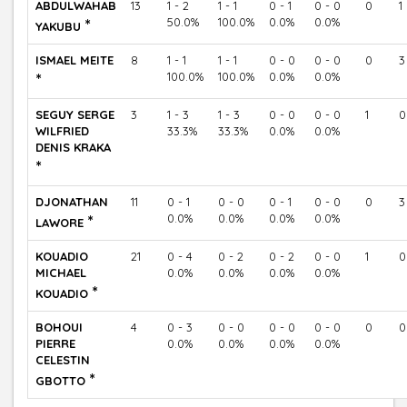
ABDULWAHAB
13
1 - 2
1 - 1
0 - 1
0 - 0
0
1
*
50.0%
100.0%
0.0%
0.0%
YAKUBU
ISMAEL MEITE
8
1 - 1
1 - 1
0 - 0
0 - 0
0
3
*
100.0%
100.0%
0.0%
0.0%
SEGUY SERGE
3
1 - 3
1 - 3
0 - 0
0 - 0
1
0
WILFRIED
33.3%
33.3%
0.0%
0.0%
DENIS KRAKA
*
DJONATHAN
11
0 - 1
0 - 0
0 - 1
0 - 0
0
3
*
0.0%
0.0%
0.0%
0.0%
LAWORE
KOUADIO
21
0 - 4
0 - 2
0 - 2
0 - 0
1
0
MICHAEL
0.0%
0.0%
0.0%
0.0%
*
KOUADIO
BOHOUI
4
0 - 3
0 - 0
0 - 0
0 - 0
0
0
PIERRE
0.0%
0.0%
0.0%
0.0%
CELESTIN
*
GBOTTO