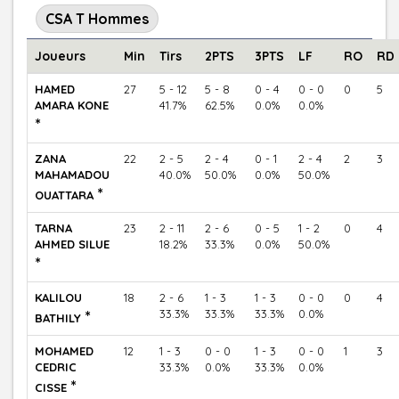
CSA T Hommes
Joueurs
Min
Tirs
2PTS
3PTS
LF
RO
RD
HAMED
27
5 - 12
5 - 8
0 - 4
0 - 0
0
5
AMARA KONE
41.7%
62.5%
0.0%
0.0%
*
ZANA
22
2 - 5
2 - 4
0 - 1
2 - 4
2
3
MAHAMADOU
40.0%
50.0%
0.0%
50.0%
*
OUATTARA
TARNA
23
2 - 11
2 - 6
0 - 5
1 - 2
0
4
AHMED SILUE
18.2%
33.3%
0.0%
50.0%
*
KALILOU
18
2 - 6
1 - 3
1 - 3
0 - 0
0
4
*
33.3%
33.3%
33.3%
0.0%
BATHILY
MOHAMED
12
1 - 3
0 - 0
1 - 3
0 - 0
1
3
CEDRIC
33.3%
0.0%
33.3%
0.0%
*
CISSE