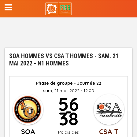
Aller
au
contenu
principal
SOA HOMMES VS CSA T HOMMES - SAM. 21
MAI 2022 - N1 HOMMES
Phase de groupe - Journée 22
sam, 21 mai. 2022 - 12:00
56
-
38
SOA
CSA T
Palais des