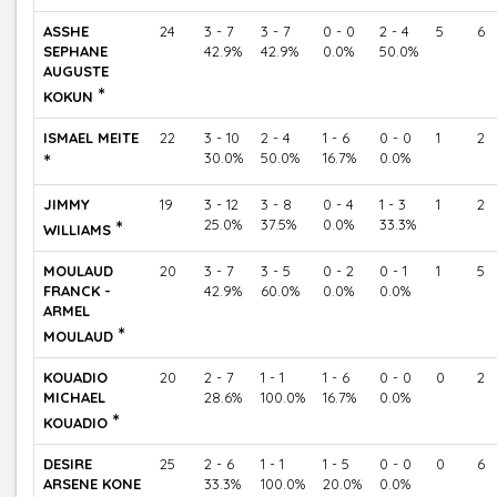
ASSHE
24
3 - 7
3 - 7
0 - 0
2 - 4
5
6
SEPHANE
42.9%
42.9%
0.0%
50.0%
AUGUSTE
*
KOKUN
ISMAEL MEITE
22
3 - 10
2 - 4
1 - 6
0 - 0
1
2
*
30.0%
50.0%
16.7%
0.0%
JIMMY
19
3 - 12
3 - 8
0 - 4
1 - 3
1
2
*
25.0%
37.5%
0.0%
33.3%
WILLIAMS
MOULAUD
20
3 - 7
3 - 5
0 - 2
0 - 1
1
5
FRANCK -
42.9%
60.0%
0.0%
0.0%
ARMEL
*
MOULAUD
KOUADIO
20
2 - 7
1 - 1
1 - 6
0 - 0
0
2
MICHAEL
28.6%
100.0%
16.7%
0.0%
*
KOUADIO
DESIRE
25
2 - 6
1 - 1
1 - 5
0 - 0
0
6
ARSENE KONE
33.3%
100.0%
20.0%
0.0%