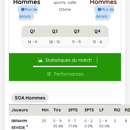
Hommes
Hommes
sports, salle
Dôme
Plus de
Plus de
détails
détails
Q1
Q2
Q3
Q4
14 - 9
18 - 10
11 - 11
13 - 8
Statistiques du match
Performances
SOA Hommes
Joueurs
Min
Tirs
2PTS
3PTS
LF
RO
R
IBRAHIM
23
5 - 9
5 - 7
0 - 2
2 - 4
2
8
*
55.6%
71.4%
0.0%
50.0%
SEVEDE