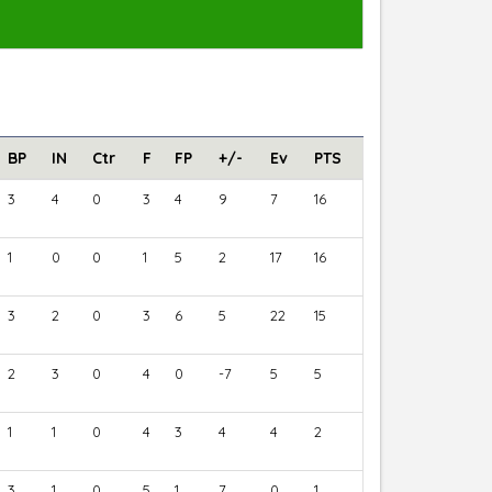
BP
IN
Ctr
F
FP
+/-
Ev
PTS
3
4
0
3
4
9
7
16
1
0
0
1
5
2
17
16
3
2
0
3
6
5
22
15
2
3
0
4
0
-7
5
5
1
1
0
4
3
4
4
2
3
1
0
5
1
7
0
1