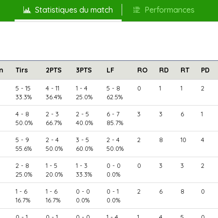
Statistiques du match
Performances
n
Tirs
2PTS
3PTS
LF
RO
RD
RT
PD
5 - 15
4 - 11
1 - 4
5 - 8
0
1
1
2
33.3%
36.4%
25.0%
62.5%
4 - 8
2 - 3
2 - 5
6 - 7
3
3
6
1
50.0%
66.7%
40.0%
85.7%
5 - 9
2 - 4
3 - 5
2 - 4
2
8
10
4
55.6%
50.0%
60.0%
50.0%
2 - 8
1 - 5
1 - 3
0 - 0
0
3
3
2
25.0%
20.0%
33.3%
0.0%
1 - 6
1 - 6
0 - 0
0 - 1
2
6
8
0
16.7%
16.7%
0.0%
0.0%
0 - 1
0 - 1
0 - 0
1 - 4
1
4
5
0