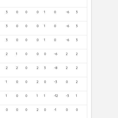
3
0
0
0
1
0
-6
3
3
0
0
0
1
0
-6
3
3
0
0
0
1
0
-6
3
2
1
0
0
0
-6
2
2
2
2
0
2
3
-8
2
2
1
0
0
2
0
-3
0
2
1
0
0
1
1
-12
-3
1
0
0
0
2
0
-1
0
0