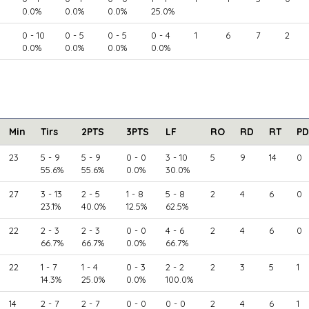
0.0%
0.0%
0.0%
25.0%
0 - 10
0 - 5
0 - 5
0 - 4
1
6
7
2
0.0%
0.0%
0.0%
0.0%
Min
Tirs
2PTS
3PTS
LF
RO
RD
RT
PD
23
5 - 9
5 - 9
0 - 0
3 - 10
5
9
14
0
55.6%
55.6%
0.0%
30.0%
27
3 - 13
2 - 5
1 - 8
5 - 8
2
4
6
0
23.1%
40.0%
12.5%
62.5%
22
2 - 3
2 - 3
0 - 0
4 - 6
2
4
6
0
66.7%
66.7%
0.0%
66.7%
22
1 - 7
1 - 4
0 - 3
2 - 2
2
3
5
1
14.3%
25.0%
0.0%
100.0%
14
2 - 7
2 - 7
0 - 0
0 - 0
2
4
6
1