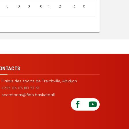
0
0
0
0
1
2
-3
0
ONTACTS
Palais des sports de Treichville, Abidjan
+225 05 05 80 37 51
secretariat@fibb.basketball