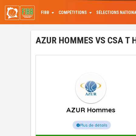
Aller
au
FIBB
COMPÉTITIONS
SÉLECTIONS NATION
contenu
principal
AZUR HOMMES VS CSA T H
AZUR Hommes
Plus de détails