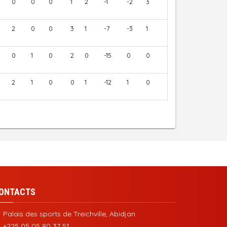
0
0
0
1
2
-1
-2
3
2
0
0
3
1
-7
-3
1
0
1
0
2
0
-15
0
0
2
1
0
0
1
-12
1
0
ONTACTS
Palais des sports de Treichville, Abidjan
+225 05 05 80 37 51