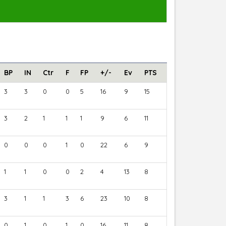
BP
IN
Ctr
F
FP
+/-
Ev
PTS
3
3
0
0
5
16
9
15
3
2
1
1
1
9
6
11
0
0
0
1
0
22
6
9
1
1
0
0
2
4
13
8
3
1
1
3
6
23
10
8
0
1
0
1
0
16
11
8