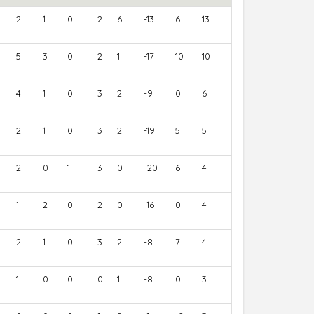
2
1
0
2
6
-13
6
13
5
3
0
2
1
-17
10
10
4
1
0
3
2
-9
0
6
2
1
0
3
2
-19
5
5
2
0
1
3
0
-20
6
4
1
2
0
2
0
-16
0
4
2
1
0
3
2
-8
7
4
1
0
0
0
1
-8
0
3