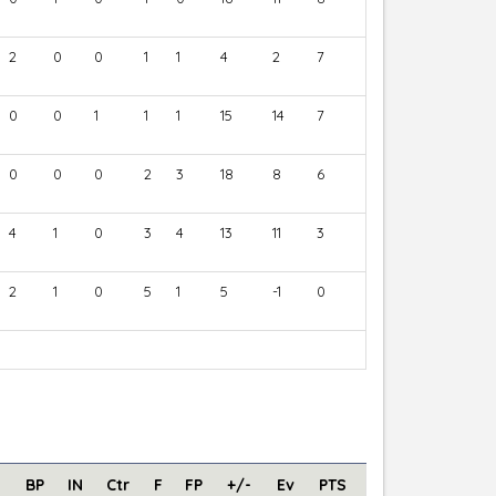
2
0
0
1
1
4
2
7
0
0
1
1
1
15
14
7
0
0
0
2
3
18
8
6
4
1
0
3
4
13
11
3
2
1
0
5
1
5
-1
0
D
BP
IN
Ctr
F
FP
+/-
Ev
PTS