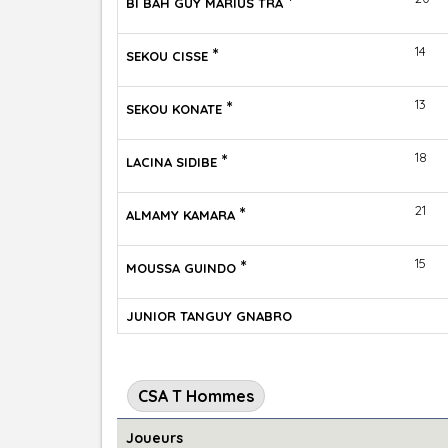
*
BI BAH GUY MARIUS TRA
*
14
SEKOU CISSE
*
13
SEKOU KONATE
*
18
LACINA SIDIBE
*
21
ALMAMY KAMARA
*
15
MOUSSA GUINDO
JUNIOR TANGUY GNABRO
CSA T Hommes
Joueurs