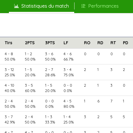
Statistiques du match
Performances
Tirs
2PTS
3PTS
LF
RO
RD
RT
PD
4 - 8
1 - 2
3 - 6
4 - 6
0
0
0
0
50.0%
50.0%
50.0%
66.7%
3 - 12
1 - 5
2 - 7
3 - 4
2
1
3
2
25.0%
20.0%
28.6%
75.0%
4 - 10
3 - 5
1 - 5
0 - 0
2
1
3
0
40.0%
60.0%
20.0%
0.0%
2 - 4
2 - 4
0 - 0
4 - 5
1
6
7
1
50.0%
50.0%
0.0%
80.0%
3 - 7
2 - 4
1 - 3
1 - 4
3
2
5
5
42.9%
50.0%
33.3%
25.0%
4 - 7
4 - 7
0 - 0
0 - 0
3
2
5
0