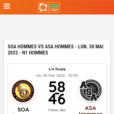
Aller
au
contenu
principal
SOA HOMMES VS ASA HOMMES - LUN. 30 MAI
2022 - N1 HOMMES
1/4 finale
lun, 30 mai. 2022 - 20:00
58
-
46
ASA
SOA
Palais des