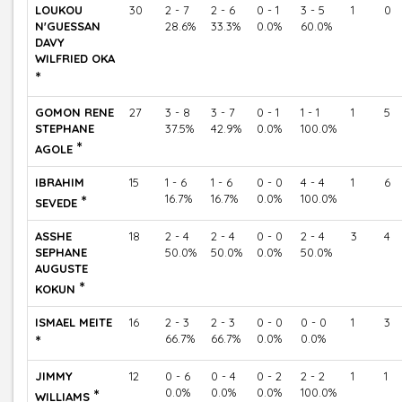
LOUKOU
30
2 - 7
2 - 6
0 - 1
3 - 5
1
0
N'GUESSAN
28.6%
33.3%
0.0%
60.0%
DAVY
WILFRIED OKA
*
GOMON RENE
27
3 - 8
3 - 7
0 - 1
1 - 1
1
5
STEPHANE
37.5%
42.9%
0.0%
100.0%
*
AGOLE
IBRAHIM
15
1 - 6
1 - 6
0 - 0
4 - 4
1
6
*
16.7%
16.7%
0.0%
100.0%
SEVEDE
ASSHE
18
2 - 4
2 - 4
0 - 0
2 - 4
3
4
SEPHANE
50.0%
50.0%
0.0%
50.0%
AUGUSTE
*
KOKUN
ISMAEL MEITE
16
2 - 3
2 - 3
0 - 0
0 - 0
1
3
*
66.7%
66.7%
0.0%
0.0%
JIMMY
12
0 - 6
0 - 4
0 - 2
2 - 2
1
1
*
0.0%
0.0%
0.0%
100.0%
WILLIAMS