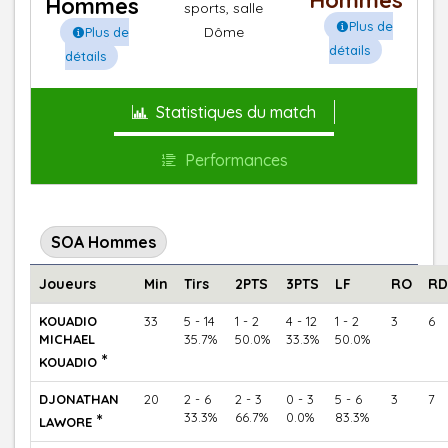
Hommes
Hommes
sports, salle
Plus de
Dôme
Plus de
détails
détails
Statistiques du match
Performances
SOA Hommes
Joueurs
Min
Tirs
2PTS
3PTS
LF
RO
RD
KOUADIO
33
5 - 14
1 - 2
4 - 12
1 - 2
3
6
MICHAEL
35.7%
50.0%
33.3%
50.0%
*
KOUADIO
DJONATHAN
20
2 - 6
2 - 3
0 - 3
5 - 6
3
7
*
33.3%
66.7%
0.0%
83.3%
LAWORE