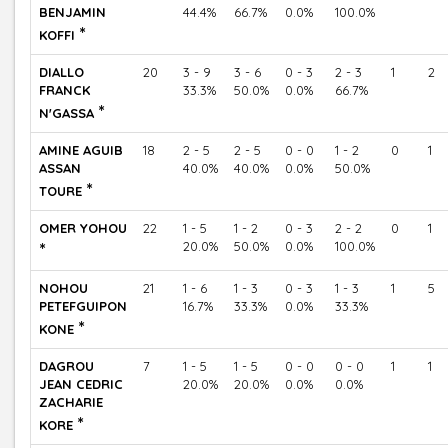
BENJAMIN
44.4%
66.7%
0.0%
100.0%
*
KOFFI
DIALLO
20
3 - 9
3 - 6
0 - 3
2 - 3
1
2
FRANCK
33.3%
50.0%
0.0%
66.7%
*
N'GASSA
AMINE AGUIB
18
2 - 5
2 - 5
0 - 0
1 - 2
0
1
ASSAN
40.0%
40.0%
0.0%
50.0%
*
TOURE
OMER YOHOU
22
1 - 5
1 - 2
0 - 3
2 - 2
0
1
*
20.0%
50.0%
0.0%
100.0%
NOHOU
21
1 - 6
1 - 3
0 - 3
1 - 3
1
5
PETEFGUIPON
16.7%
33.3%
0.0%
33.3%
*
KONE
DAGROU
7
1 - 5
1 - 5
0 - 0
0 - 0
1
1
JEAN CEDRIC
20.0%
20.0%
0.0%
0.0%
ZACHARIE
*
KORE