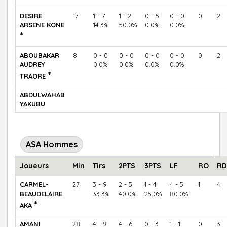
DESIRE
17
1 - 7
1 - 2
0 - 5
0 - 0
0
2
ARSENE KONE
14.3%
50.0%
0.0%
0.0%
*
ABOUBAKAR
8
0 - 0
0 - 0
0 - 0
0 - 0
0
2
AUDREY
0.0%
0.0%
0.0%
0.0%
*
TRAORE
ABDULWAHAB
YAKUBU
ASA Hommes
Joueurs
Min
Tirs
2PTS
3PTS
LF
RO
RD
CARMEL-
27
3 - 9
2 - 5
1 - 4
4 - 5
1
4
BEAUDELAIRE
33.3%
40.0%
25.0%
80.0%
*
AKA
AMANI
28
4 - 9
4 - 6
0 - 3
1 - 1
0
3