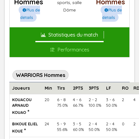
Hommes
Hommes
sports, salle
Dôme
Plus de
Plus de
détails
détails
Statistiques du match
Performances
WARRIORS Hommes
Joueurs
Min
Tirs
2PTS
3PTS
LF
RO
R
KOUACOU
20
6 - 8
4 - 6
2 - 2
3 - 6
2
4
ARNAUD
75.0%
66.7%
100.0%
50.0%
*
KOUAO
BIKOUE ELIEL
24
5 - 9
3 - 5
2 - 4
2 - 4
0
2
*
55.6%
60.0%
50.0%
50.0%
KOUE