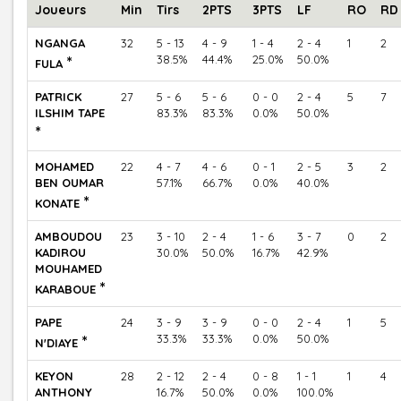
Joueurs
Min
Tirs
2PTS
3PTS
LF
RO
RD
NGANGA
32
5 - 13
4 - 9
1 - 4
2 - 4
1
2
*
38.5%
44.4%
25.0%
50.0%
FULA
PATRICK
27
5 - 6
5 - 6
0 - 0
2 - 4
5
7
ILSHIM TAPE
83.3%
83.3%
0.0%
50.0%
*
MOHAMED
22
4 - 7
4 - 6
0 - 1
2 - 5
3
2
BEN OUMAR
57.1%
66.7%
0.0%
40.0%
*
KONATE
AMBOUDOU
23
3 - 10
2 - 4
1 - 6
3 - 7
0
2
KADIROU
30.0%
50.0%
16.7%
42.9%
MOUHAMED
*
KARABOUE
PAPE
24
3 - 9
3 - 9
0 - 0
2 - 4
1
5
*
33.3%
33.3%
0.0%
50.0%
N'DIAYE
KEYON
28
2 - 12
2 - 4
0 - 8
1 - 1
1
4
ANTHONY
16.7%
50.0%
0.0%
100.0%