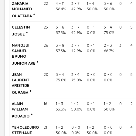
ZAKARIA
22
4 - 11
3 - 7
1 - 4
3 - 6
0
4
MOHAMED
36.4%
42.9%
50.0%
50.0%
*
OUATTARA
CELESTIN
25
3 - 8
3 - 7
0 - 1
3 - 4
0
5
*
37.5%
42.9%
0.0%
75.0%
JOSUE
NANDJUI
26
3 - 8
3 - 7
0 - 1
2 - 3
3
4
SAMUEL
37.5%
42.9%
0.0%
66.7%
BRUNO
*
JUNIOR AKE
JEAN
20
3 - 4
3 - 4
0 - 0
0 - 0
0
5
LAURENT
75.0%
75.0%
0.0%
0.0%
ARISTIDE
*
OURAGA
ALAIN
16
1 - 3
1 - 2
0 - 1
1 - 2
0
2
WILLIAM
33.3%
50.0%
0.0%
50.0%
*
KOUADIO
YEHOLEDJIRO
21
1 - 2
0 - 0
1 - 2
0 - 0
0
4
STEPHANE
50.0%
0.0%
50.0%
0.0%