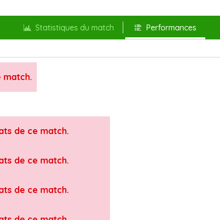
Statistiques du match
Performances
e match.
tats de ce match.
tats de ce match.
tats de ce match.
tats de ce match.