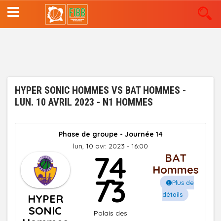
Aller
au
contenu
principal
HYPER SONIC HOMMES VS BAT HOMMES -
LUN. 10 AVRIL 2023 - N1 HOMMES
Phase de groupe - Journée 14
lun, 10 avr. 2023 - 16:00
74
BAT
-
Hommes
73
Plus de
détails
HYPER
SONIC
Palais des