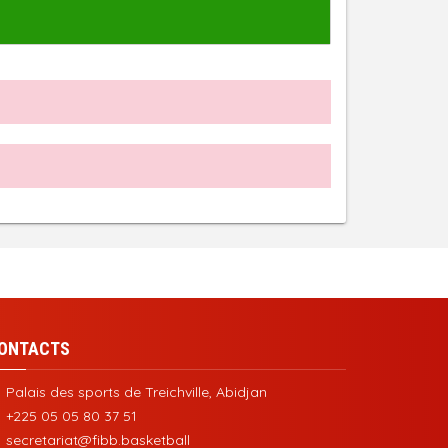
ONTACTS
Palais des sports de Treichville, Abidjan
+225 05 05 80 37 51
secretariat@fibb.basketball