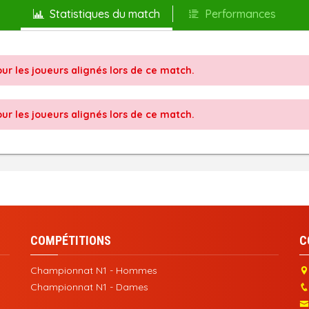
Statistiques du match
Performances
ur les joueurs alignés lors de ce match.
ur les joueurs alignés lors de ce match.
COMPÉTITIONS
C
Championnat N1 - Hommes
Championnat N1 - Dames