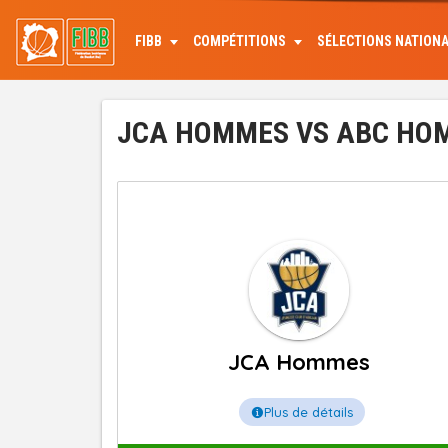
Aller
au
FIBB
COMPÉTITIONS
SÉLECTIONS NATION
contenu
principal
JCA HOMMES VS ABC HOMM
JCA Hommes
Plus de détails