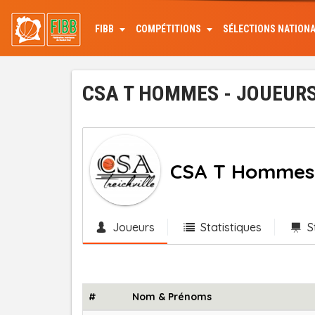
Aller
au
FIBB
COMPÉTITIONS
SÉLECTIONS NATION
contenu
principal
CSA T HOMMES - JOUEURS
CSA T Hommes
Joueurs
Statistiques
S
#
Nom & Prénoms