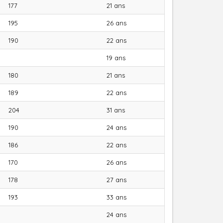
177
21 ans
195
26 ans
190
22 ans
19 ans
180
21 ans
189
22 ans
204
31 ans
190
24 ans
186
22 ans
170
26 ans
178
27 ans
193
33 ans
24 ans