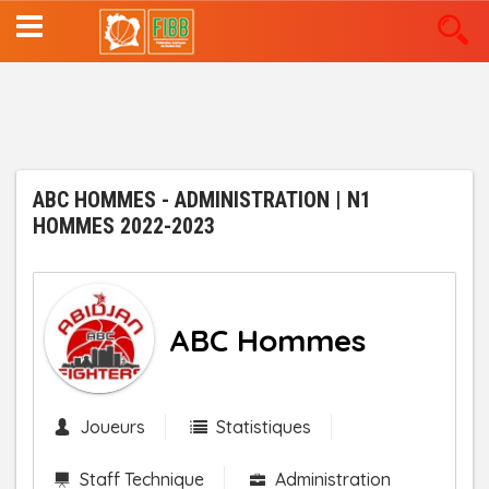
Aller
au
contenu
principal
ABC HOMMES - ADMINISTRATION | N1
HOMMES 2022-2023
ABC Hommes
Joueurs
Statistiques
Staff Technique
Administration