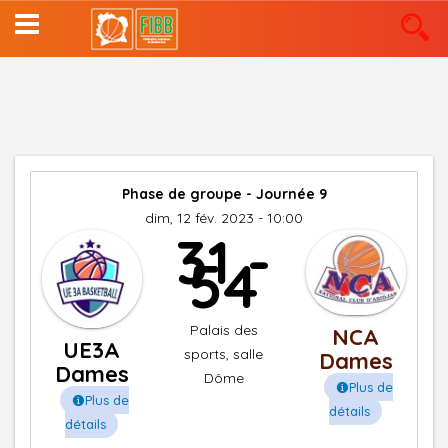
Aller
au
contenu
principal
Phase de groupe - Journée 9
dim, 12 fév. 2023 - 10:00
31 -
54
Palais des
NCA
UE3A
sports, salle
Dames
Dames
Dôme
Plus de
Plus de
détails
détails