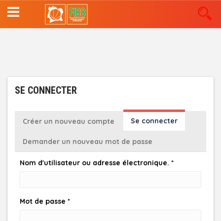
Aller
au
contenu
principal
SE CONNECTER
ONGLETS
Se connecter
(onglet
Créer un nouveau compte
actif)
PRINCIPAUX
Demander un nouveau mot de passe
Nom d'utilisateur ou adresse électronique.
*
Mot de passe
*