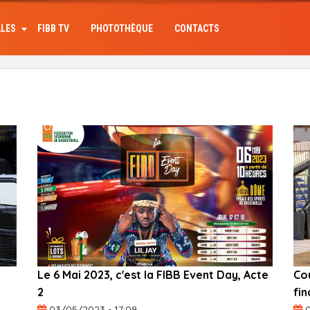
ALES
FIBB TV
PHOTOTHÈQUE
CONTACTS
Le 6 Mai 2023, c'est la FIBB Event Day, Acte
Cou
2
fi
03/05/2023 - 17:09