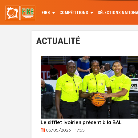
Aller
au
FIBB
COMPÉTITIONS
SÉLECTIONS NATION
contenu
principal
ACTUALITÉ
Le sifflet ivoirien présent à la BAL
03/05/2023 - 17:55