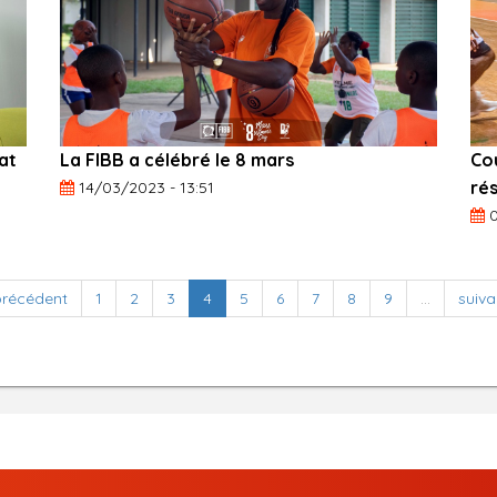
at
La FIBB a célébré le 8 mars
Cou
rés
14/03/2023 - 13:51
0
précédent
1
2
3
4
5
6
7
8
9
…
suiva