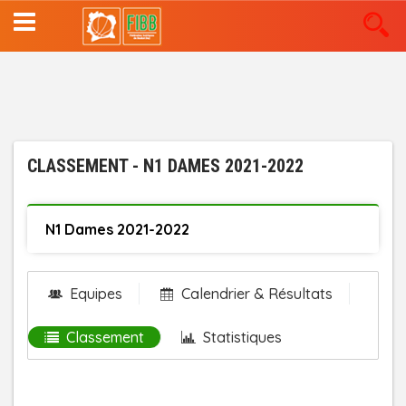
Aller
au
contenu
principal
CLASSEMENT - N1 DAMES 2021-2022
N1 Dames 2021-2022
Equipes
Calendrier & Résultats
Classement
Statistiques