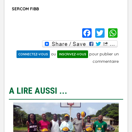
SERCOM FIBB
FACEBO
TWIT
WH
ou
pour publier un
CONNECTEZ-VOUS
INSCRIVEZ-VOUS
commentaire
A LIRE AUSSI ...