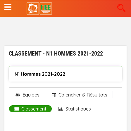
Aller
au
contenu
principal
CLASSEMENT - N1 HOMMES 2021-2022
N1 Hommes 2021-2022
Equipes
Calendrier & Résultats
Classement
Statistiques