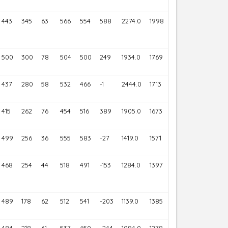
443
345
63
566
554
588
2274.0
1998
500
300
78
504
500
249
1934.0
1769
437
280
58
532
466
-1
2444.0
1713
415
262
76
454
516
389
1905.0
1673
499
256
36
555
583
-27
1419.0
1571
468
254
44
518
491
-153
1284.0
1397
489
178
62
512
541
-203
1139.0
1385