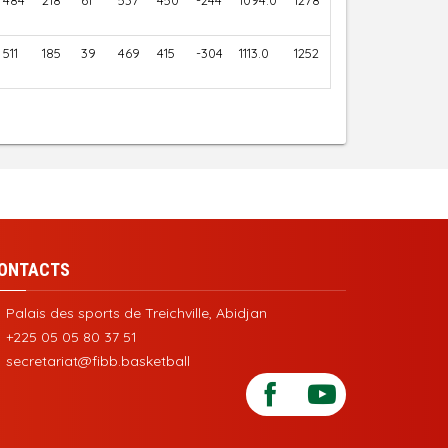
484
218
61
537
450
-244
1094.0
1278
511
185
39
469
415
-304
1113.0
1252
ONTACTS
Palais des sports de Treichville, Abidjan
+225 05 05 80 37 51
secretariat@fibb.basketball