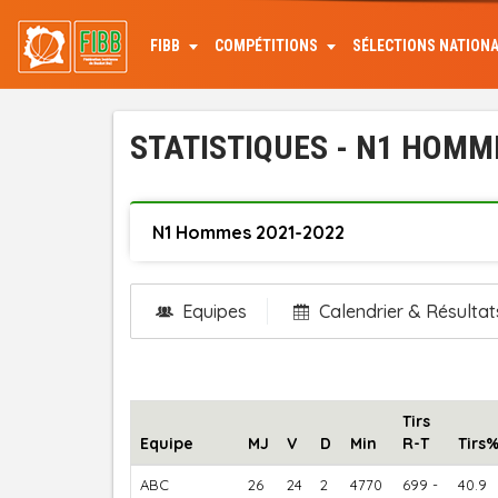
Aller
au
FIBB
COMPÉTITIONS
SÉLECTIONS NATION
contenu
principal
STATISTIQUES - N1 HOMM
N1 Hommes 2021-2022
Equipes
Calendrier & Résultat
Tirs
Equipe
MJ
V
D
Min
R-T
Tirs
ABC
26
24
2
4770
699 -
40.9