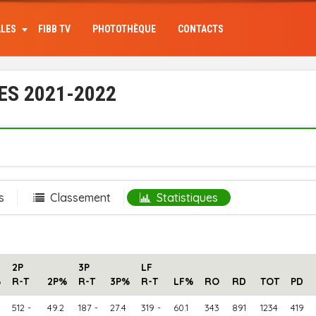
ALES
FIBB TV
PHOTOTHÈQUE
CONTACTS
ES 2021-2022
s
Classement
Statistiques
2P
3P
LF
%
R-T
2P%
R-T
3P%
R-T
LF%
RO
RD
TOT
PD
512 -
49.2
187 -
27.4
319 -
60.1
343
891
1234
419