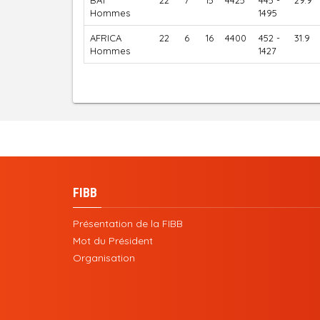
BAT
22
7
15
4425
445 -
29.9
Hommes
1495
AFRICA
22
6
16
4400
452 -
31.9
Hommes
1427
FIBB
Présentation de la FIBB
Mot du Président
Organisation