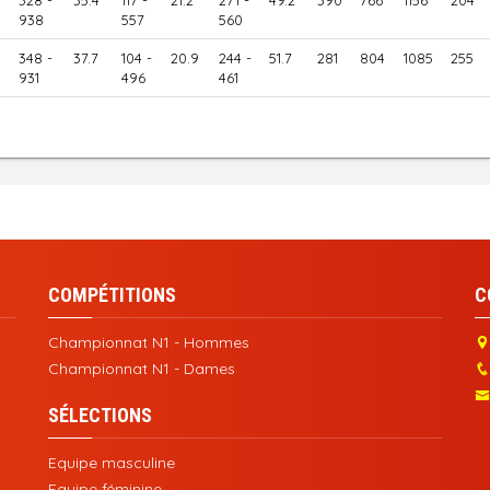
328 -
35.4
117 -
21.2
271 -
49.2
390
766
1156
204
938
557
560
348 -
37.7
104 -
20.9
244 -
51.7
281
804
1085
255
931
496
461
COMPÉTITIONS
C
Championnat N1 - Hommes
Championnat N1 - Dames
SÉLECTIONS
Equipe masculine
Equipe féminine