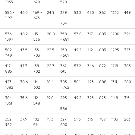
1035
670
528
556 -
46.0
169 -
24.9
379
53.2
470
862
1332
449
1197
673
-
704
536 -
48.2
113 -
20.8
358
53.0
317
883
1200
394
1097
536
- 681
502 -
43.5
153 -
22.5
250
49.2
412
883
1295
323
1149
703
- 501
417 -
47.7
159 -
22.7
362 -
57.2
346
872
1218
385
885
702
645
423 -
38.6
114 -
18.4
383
50.1
423
888
1311
280
1082
602
- 762
384 -
35.6
112 -
19.8
293
49.2
325
823
1148
315
1061
548
-
586
352 -
37.9
102 -
19.3
327 -
51.6
316
787
1103
263
952
514
600