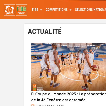
Aller
au
FIBB
COMPÉTITIONS
SÉLECTIONS NATION
contenu
principal
ACTUALITÉ
El.Coupe du Monde 2023 : La préparatio
de la 4è Fenêtre est entamée
12/08/2022 - 17:14