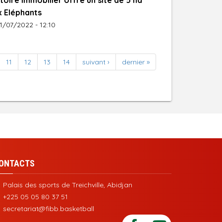
toire Immobilier offre un site de 5 ha
x Eléphants
1/07/2022 - 12:10
11
12
13
14
suivant ›
dernier »
ONTACTS
Palais des sports de Treichville, Abidjan
+225 05 05 80 37 51
secretariat@fibb.basketball