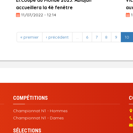
El.Coupe du Monde 2023: Abidjan
Vic
accueillera la 4è fenêtre
au
11/07/2022 - 12:14
1
« premier
‹ précédent
…
6
7
8
9
10
COMPÉTITIONS
C
Championnat N1 - Hommes
Championnat N1 - Dames
SÉLECTIONS